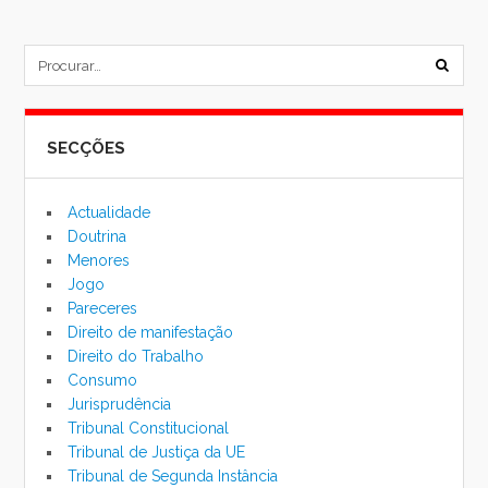
post
subm
formu
SECÇÕES
de
pesqu
Actualidade
Doutrina
Menores
Jogo
Pareceres
Direito de manifestação
Direito do Trabalho
Consumo
Jurisprudência
Tribunal Constitucional
Tribunal de Justiça da UE
Tribunal de Segunda Instância