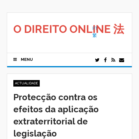
Saltar
para
o
conteúdo
O DIREITO ONLINE 法
PT
繁
MENU
ACTUALIDADE
Protecção contra os
efeitos da aplicação
extraterritorial de
legislação