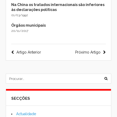
Na China os tratados internacionais são inferiores
às declarações políticas
01/03/1992
Órgãos municipais
20/11/2017
Navegação
Artigo Anterior
Próximo Artigo
do
post
subm
formu
SECÇÕES
de
pesqu
Actualidade