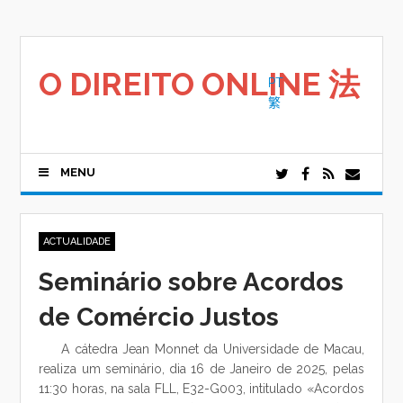
Saltar
para
o
conteúdo
O DIREITO ONLINE 法
PT
繁
MENU
ACTUALIDADE
Seminário sobre Acordos
de Comércio Justos
A cátedra Jean Monnet da Universidade de Macau,
realiza um seminário, dia 16 de Janeiro de 2025, pelas
11:30 horas, na sala FLL, E32-G003, intitulado «Acordos