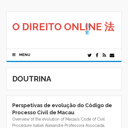
Saltar
para
o
conteúdo
O DIREITO ONLINE 法
PT
繁
MENU
DOUTRINA
Perspetivas de evolução do Código de
Processo Civil de Macau
Overview of the evolution of Macau’s Code of Civil
Procedure Isabel Alexandre Professora Associada,