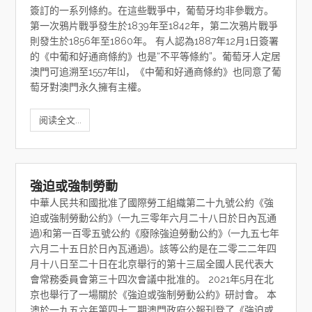
簽訂的一系列條約。在這些戰爭中，葡萄牙均非參戰方。
第一次鴉片戰爭發生於1839年至1842年，第二次鴉片戰爭
則發生於1856年至1860年。 有人認為1887年12月1日簽署
的《中葡和好通商條約》也是“不平等條約”。葡萄牙人定居
澳門可追溯至1557年[1]，《中葡和好通商條約》也同意了葡
萄牙對澳門永久擁有主權。
阅读全文...
強迫或強制勞動
中華人民共和國批准了國際勞工組織第二十九號公約《強
迫或強制勞動公約》(一九三零年六月二十八日於日內瓦通
過)和第一百零五號公約《廢除強迫勞動公約》(一九五七年
六月二十五日於日內瓦通過)。該等公約是在二零二二年四
月十八日至二十日在北京舉行的第十三屆全國人民代表大
會常務委員會第三十四次會議中批准的。 2021年5月在北
京也舉行了一場關於《強迫或強制勞動公約》研討會。 本
澳於一九五六年第四十二期澳門政府公報刊登了《強迫或