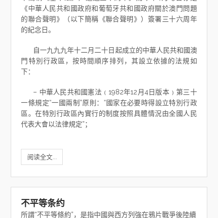
《中華人民共和國政府和葡萄牙共和國政府關於澳門問題
的聯合聲明》（以下簡稱《聯合聲明》）簽署三十六周年
的紀念日。
自一九九九年十二月二十日起成立的中華人民共和國澳
門特別行政區，按時間順序排列，其設立依據的法規如
下：
– 中華人民共和國憲法﹙1982年12月4日版本﹚第三十
一條規定“一國兩制”原則：“國家在必要時得設立特別行政
區。在特別行政區內實行的制度按照具體情況由全國人民
代表大會以法律規定”；
阅读全文...
不平等条约
所謂“不平等條約”，是指中國與西方列強在鴉片戰爭後陸續