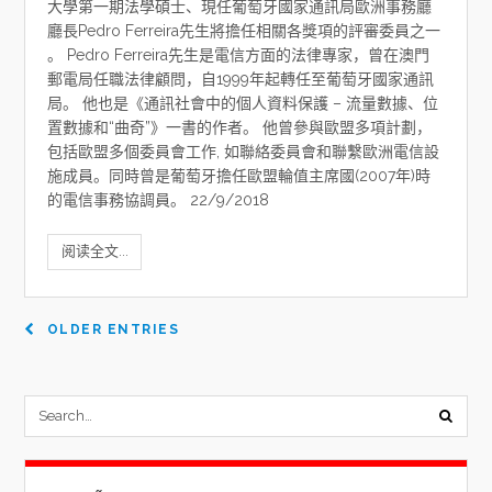
大學第一期法學碩士、現任葡萄牙國家通訊局歐洲事務廳
廳長Pedro Ferreira先生將擔任相關各獎項的評審委員之一
。 Pedro Ferreira先生是電信方面的法律專家，曾在澳門
郵電局任職法律顧問，自1999年起轉任至葡萄牙國家通訊
局。 他也是《通訊社會中的個人資料保護 – 流量數據、位
置數據和“曲奇”》一書的作者。 他曾參與歐盟多項計劃，
包括歐盟多個委員會工作, 如聯絡委員會和聯繫歐洲電信設
施成員。同時曾是葡萄牙擔任歐盟輪值主席國(2007年)時
的電信事務協調員。 22/9/2018
阅读全文...
OLDER ENTRIES
submi
sear