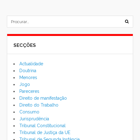
subm
formu
SECÇÕES
de
pesqu
Actualidade
Doutrina
Menores
Jogo
Pareceres
Direito de manifestação
Direito do Trabalho
Consumo
Jurisprudência
Tribunal Constitucional
Tribunal de Justiça da UE
Tribunal de Segunda Instância