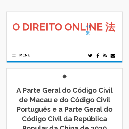
Saltar
para
o
conteúdo
O DIREITO ONLINE 法
PT
繁
MENU
A Parte Geral do Código Civil
de Macau e do Código Civil
Português e a Parte Geral do
Código Civil da República
Popular da China de 2020