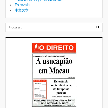
Entrevistas
中文文章
subm
formu
de
pesqu