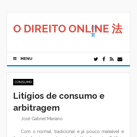
Saltar
para
o
conteúdo
O DIREITO ONLINE 法
PT
繁
MENU
CONSUMO
Litígios de consumo e
arbitragem
José Gabriel Mariano
Com o normal, tradicional e já pouco maleável e