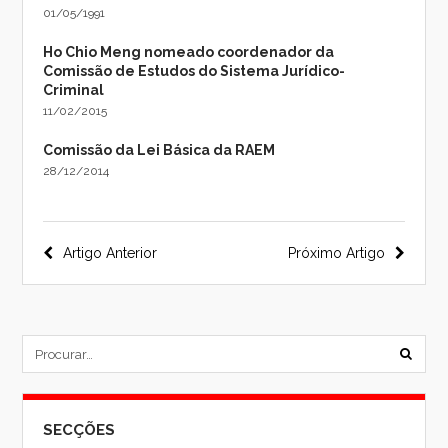
01/05/1991
Ho Chio Meng nomeado coordenador da
Comissão de Estudos do Sistema Jurídico-
Criminal
11/02/2015
Comissão da Lei Básica da RAEM
28/12/2014
Navegação
Artigo Anterior
Próximo Artigo
do
post
subm
formu
SECÇÕES
de