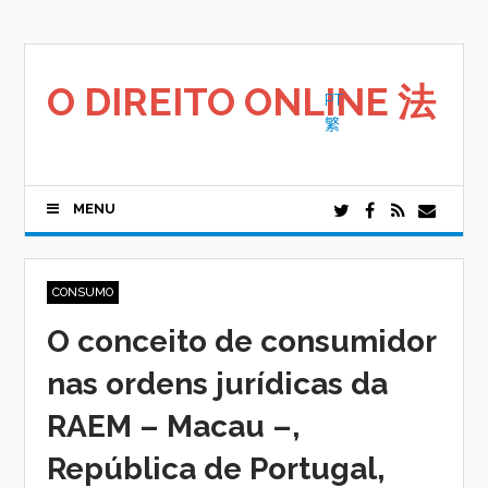
Saltar
para
o
conteúdo
O DIREITO ONLINE 法
PT
繁
MENU
CONSUMO
O conceito de consumidor
nas ordens jurídicas da
RAEM – Macau –,
República de Portugal,