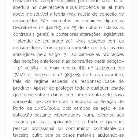
limitação do campo subjetivo, permitindo uma maior
abertura no que respeita à sua incidência na lei, num
apelo indiscutível à teoria maximalista do conceito de
consumidor. São exemplos os seguintes diplomas:
Decreto-Lei nº 446/85, de 25 de outubro (cláusulas
contratuais gerais) e posteriores alterações legislativas
– atender ao seu artigo 20º: «Nas relações com os
consumidores finais e, genericamente, em todas as não
abrangidas pelo artigo 17.º, aplicam-se as proibições
das secções anteriores e as constantes desta secção»
– 5ª versão – a mais recente (DL n.º 323/2001, de
17/12); o Decreto-Lei nº 383/89, de 6 de novembro,
trata do regime especial da responsabilidade do
produtor. Apesar de proteger todo e qualquer lesado
que tenha sofrido danos com um produto defeituoso
apresenta, de acordo com o acórdão da Relação do
Porto de 17/06/2004, dois campos de ação e de
aplicação bastante diferenciados. Num, refere-se aos
«danos pessoais, aplicando-se a toda e qualquer
pessoa, profissional ou consumidor, contratante ou
terceiro, outro para os danos materiais, aplicando-se