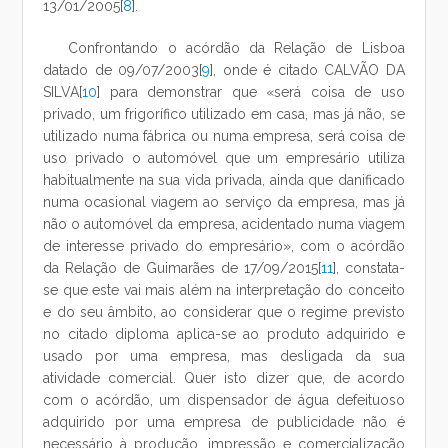
13/01/2005[
8
].
Confrontando o acórdão da Relação de Lisboa
datado de 09/07/2003[
9
], onde é citado CALVÃO DA
SILVA[
10
] para demonstrar que «será coisa de uso
privado, um frigorífico utilizado em casa, mas já não, se
utilizado numa fábrica ou numa empresa, será coisa de
uso privado o automóvel que um empresário utiliza
habitualmente na sua vida privada, ainda que danificado
numa ocasional viagem ao serviço da empresa, mas já
não o automóvel da empresa, acidentado numa viagem
de interesse privado do empresário», com o acórdão
da Relação de Guimarães de 17/09/2015[
11
], constata-
se que este vai mais além na interpretação do conceito
e do seu âmbito, ao considerar que o regime previsto
no citado diploma aplica-se ao produto adquirido e
usado por uma empresa, mas desligada da sua
atividade comercial. Quer isto dizer que, de acordo
com o acórdão, um dispensador de água defeituoso
adquirido por uma empresa de publicidade não é
necessário à produção, impressão e comercialização