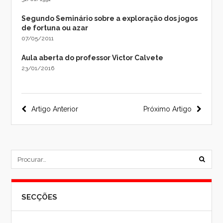
Segundo Seminário sobre a exploração dos jogos
de fortuna ou azar
07/05/2011
Aula aberta do professor Victor Calvete
23/01/2016
Navegação
Artigo Anterior
Próximo Artigo
do
post
subm
formu
SECÇÕES
de
pesqu