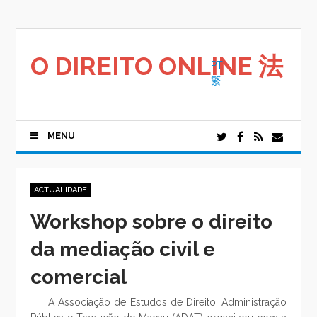
Saltar
para
o
conteúdo
O DIREITO ONLINE 法
PT
繁
MENU
ACTUALIDADE
Workshop sobre o direito
da mediação civil e
comercial
A Associação de Estudos de Direito, Administração