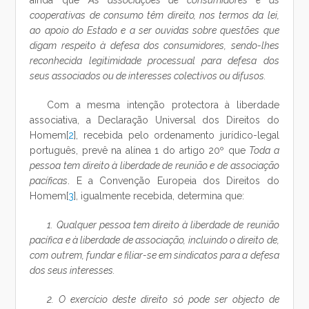
ainda que
As associações de consumidores e as
cooperativas de consumo têm direito, nos termos da lei,
ao apoio do Estado e a ser ouvidas sobre questões que
digam respeito à defesa dos consumidores, sendo-lhes
reconhecida legitimidade processual para defesa dos
seus associados ou de interesses colectivos ou difusos.
Com a mesma intenção protectora à liberdade
associativa, a Declaração Universal dos Direitos do
Homem[
2
], recebida pelo ordenamento jurídico-legal
português, prevê na alínea 1 do artigo 20º que
Toda a
pessoa tem direito à liberdade de reunião e de associação
pacíficas
. E a Convenção Europeia dos Direitos do
Homem[
3
], igualmente recebida, determina que:
1. Qualquer pessoa tem direito à liberdade de reunião
pacífica e à liberdade de associação, incluindo o direito de,
com outrem, fundar e filiar-se em sindicatos para a defesa
dos seus interesses.
2. O exercício deste direito só pode ser objecto de