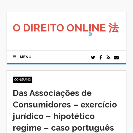
Saltar
para
o
conteúdo
O DIREITO ONLINE 法
PT
繁
MENU
CONSUMO
Das Associações de
Consumidores – exercício
jurídico – hipotético
regime – caso português