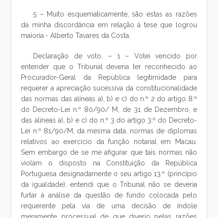
5 – Muito esquematicamente, são estas as razões
da minha discordância em relação à tese que logrou
maioria.- Alberto Tavares da Costa.
Declaração de voto. – 1 – Votei vencido por
entender que o Tribunal deveria ter reconhecido ao
Procurador-Geral da República legitimidade para
requerer a apreciação sucessiva da constitucionalidade
das normas das alíneas a), b) e c) do n.º 2 do artigo 8.º
do Decreto-Lei n.º 80/90/ M, de 31 de Dezembro, e
das alíneas a), b) e c) do n.º 3 do artigo 3.º do Decreto-
Lei n.º 81/90/M, da mesma data, normas de diplomas
relativos ao exercício da função notarial em Macau.
Sem embargo de se me afigurar que tais normas não
violam o disposto na Constituição da República
Portuguesa designadamente o seu artigo 13.º (princípio
da igualdade), entendi que o Tribunal não se deveria
furtar à análise da questão de fundo colocada pelo
requerente pela via de uma decisão de índole
meramente processual de que diverjo pelas razões