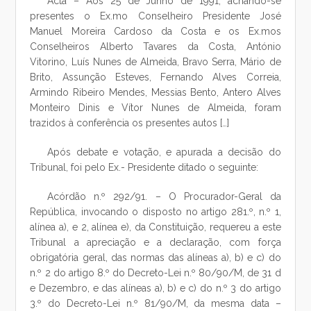
Acta – Aos 25 de Junho de 1991, achando-se
presentes o Ex.mo Conselheiro Presidente José
Manuel Moreira Cardoso da Costa e os Ex.mos
Conselheiros Alberto Tavares da Costa, António
Vitorino, Luís Nunes de Almeida, Bravo Serra, Mário de
Brito, Assunção Esteves, Fernando Alves Correia,
Armindo Ribeiro Mendes, Messias Bento, Antero Alves
Monteiro Dinis e Vítor Nunes de Almeida, foram
trazidos à conferência os presentes autos […]
Após debate e votação, e apurada a decisão do
Tribunal, foi pelo Ex.- Presidente ditado o seguinte:
Acórdão n.º 292/91. – O Procurador-Geral da
República, invocando o disposto no artigo 281.º, n.º 1,
alínea a), e 2, alínea e), da Constituição, requereu a este
Tribunal a apreciação e a declaração, com força
obrigatória geral, das normas das alíneas a), b) e c) do
n.º 2 do artigo 8.º do Decreto-Lei n.º 80/90/M, de 31 d
e Dezembro, e das alíneas a), b) e c) do n.º 3 do artigo
3.º do Decreto-Lei n.º 81/90/M, da mesma data –