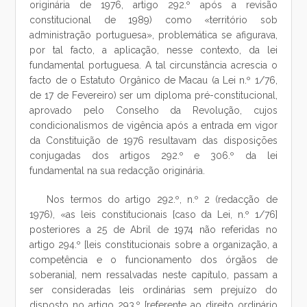
originária de 1976, artigo 292.º após a revisão
constitucional de 1989) como «território sob
administração portuguesa», problemática se afigurava,
por tal facto, a aplicação, nesse contexto, da lei
fundamental portuguesa. A tal circunstância acrescia o
facto de o Estatuto Orgânico de Macau (a Lei n.º 1/76,
de 17 de Fevereiro) ser um diploma pré-constitucional,
aprovado pelo Conselho da Revolução, cujos
condicionalismos de vigência após a entrada em vigor
da Constituição de 1976 resultavam das disposições
conjugadas dos artigos 292.º e 306.º da lei
fundamental na sua redacção originária.
Nos termos do artigo 292.º, n.º 2 (redacção de
1976), «as leis constitucionais [caso da Lei, n.º 1/76]
posteriores a 25 de Abril de 1974 não referidas no
artigo 294.º [leis constitucionais sobre a organização, a
competência e o funcionamento dos órgãos de
soberania], nem ressalvadas neste capítulo, passam a
ser consideradas leis ordinárias sem prejuízo do
disposto no artigo 293.º [referente ao direito ordinário