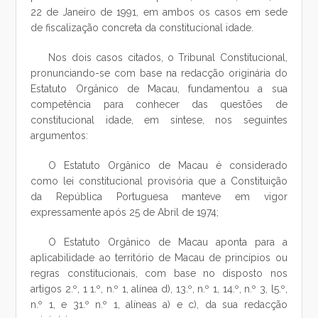
22 de Janeiro de 1991, em ambos os casos em sede
de fiscalização concreta da constitucional idade.
Nos dois casos citados, o Tribunal Constitucional,
pronunciando-se com base na redacção originária do
Estatuto Orgânico de Macau, fundamentou a sua
competência para conhecer das questões de
constitucional idade, em síntese, nos seguintes
argumentos:
O Estatuto Orgânico de Macau é considerado
como lei constitucional provisória que a Constituição
da República Portuguesa manteve em vigor
expressamente após 25 de Abril de 1974;
O Estatuto Orgânico de Macau aponta para a
aplicabilidade ao território de Macau de princípios ou
regras constitucionais, com base no disposto nos
artigos 2.º, 1 1.º, n.º 1, alínea d), 13.º, n.º 1, 14.º, n.º 3, l5.º,
n.º 1, e 31.º n.º 1, alíneas a) e c), da sua redacção