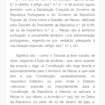
5.º a silentio, e artigo 292.º, n.º 1) – e de acordo agora,
também, com a Declaração Conjunta do Governo da
República Portuguesa e do Governo da República
Popular da China sobre a Questão de Macau, ratificada
pelo Decreto do Presidente da República n.º 38-A/87,
de 14 de Dezembro (n.º 1) –, Macau não é território
português: é unicamente território «sob administração
portuguesa», regendo-se por «estatuto adequado à
sua situação especial» (artigo 292.º, n.º 1, cit.).
Significa isto – como o Tribunal já teve ocasião de
dizer, seguindo a lição da doutrina – que, salvo quando
ela própria o diga, «a Constituição não rege directa e
automaticamente para o território de Macau e que este
tem a sua ‘Constituição’, verdadeiramente, no
respectivo Estatuto»: só, pois, onde o Estatuto
«devolva», explícita ou implicitamente, para a
Constituição da República a mesma se aplicará a
Macau (v., por último, o Acórdão n.º 245/ 90, no Diário
da República, 2.a série, de 22 de Janeiro de 1991, e,