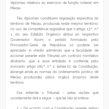
diplomas relativos ao exercício da função notarial em
Macau.
Tais diplomas constituem legislação específica do
território de Macau, produzida neste mesmo território,
no uso da competência legislativa que o artigo 13.º, n.º
1, do seu Estatuto Orgânico atribui ao respectivo
Governador. Assim, o pedido formulado pelo
Procurador-Geral da República só poderia ser
apreciado in meritis admitindo que a faculdade de
accionar perante este Tribunal um controlo normativo
abstracto, que a essa entidade é conferida pelo
invocado artigo 281.º, n.º 2, alínea b), da Constituição,
abrange ainda as normas do ordenamento jurídico de
Macau produzidas pelos órgãos próprios deste
território.
Ora, entende o Tribunal – pelas razões que
sucintamente dirá a seguir – que tal não acontece.
2 – De acordo com a Constituição vigente (artigo