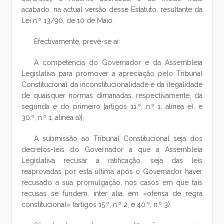
acabado, na actual versão desse Estatuto, resultante da
Lei n.º 13/90, de 10 de Maio.
Efectivamente, prevê-se aí:
A competência do Governador e da Assembleia
Legislativa para promover a apreciação pelo Tribunal
Constitucional da inconstitucionalidade e da ilegalidade
de quaisquer normas dimanadas, respectivamente, da
segunda e do primeiro [artigos 11.º, n.º 1, alínea e), e
30.º, n.º 1, alínea a)];
A submissão ao Tribunal Constitucional seja dos
decretos-leis do Governador a que a Assembleia
Legislativa recusar a ratificação, seja das leis
reaprovadas por esta última após o Governador haver
recusado a sua promulgação, nos casos em que tais
recusas se fundem, inter alia, em «ofensa de regra
constitucional» (artigos 15.º, n.º 2, e 40.º, n.º 3).