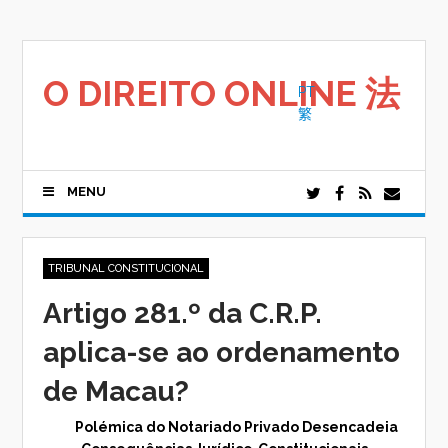
Saltar
para
o
conteúdo
O DIREITO ONLINE 法
PT
繁
MENU
TRIBUNAL CONSTITUCIONAL
Artigo 281.º da C.R.P.
aplica-se ao ordenamento
de Macau?
Polémica do Notariado Privado Desencadeia