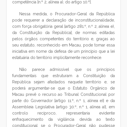
competência [n.º 2, alínea a), do artigo 10.º].
Nessa medida, o Procurador-Geral da República
pode requerer a declaração de inconstitucionalidade,
com força obrigatória geral [artigo 281.º, n.º 2, alínea e),
da Constituição da República], de normas editadas
pelos órgãos competentes do território e, graças ao
seu estatuto, reconhecido em Macau, pode tomar essa
iniciativa em nome da defesa de um princípio que a lei
estatuária do território implicitamente reconhece.
Não parece admissível que os princípios
fundamentais que estruturam a Constituição da
República sejam afastados naquele território e, se
poderá argumentar-se que o Estatuto Orgânico de
Macau prevê o recurso ao Tribunal Constitucional por
parte do Governador [artigo 11.º, n.º 1, alínea e)] e da
Assembleia Legislativa [artigo 30.º, n.º 1, alínea a)], em
controlo recíproco, representaria evidente
enfraquecimento da vigilância devida ao texto
constitucional se o Procurador-Geral não pudesse