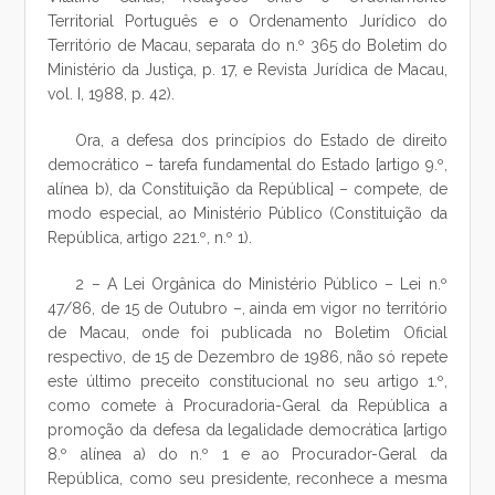
Territorial Português e o Ordenamento Jurídico do
Território de Macau, separata do n.º 365 do Boletim do
Ministério da Justiça, p. 17, e Revista Jurídica de Macau,
vol. I, 1988, p. 42).
Ora, a defesa dos princípios do Estado de direito
democrático – tarefa fundamental do Estado [artigo 9.º,
alínea b), da Constituição da República] – compete, de
modo especial, ao Ministério Público (Constituição da
República, artigo 221.º, n.º 1).
2 – A Lei Orgânica do Ministério Público – Lei n.º
47/86, de 15 de Outubro –, ainda em vigor no território
de Macau, onde foi publicada no Boletim Oficial
respectivo, de 15 de Dezembro de 1986, não só repete
este último preceito constitucional no seu artigo 1.º,
como comete à Procuradoria-Geral da República a
promoção da defesa da legalidade democrática [artigo
8.º alínea a) do n.º 1 e ao Procurador-Geral da
República, como seu presidente, reconhece a mesma