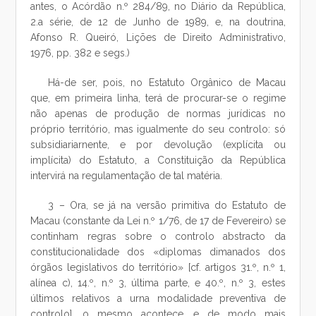
antes, o Acórdão n.º 284/89, no Diário da República,
2.a série, de 12 de Junho de 1989, e, na doutrina,
Afonso R. Queiró, Lições de Direito Administrativo,
1976, pp. 382 e segs.)
Há-de ser, pois, no Estatuto Orgânico de Macau
que, em primeira linha, terá de procurar-se o regime
não apenas de produção de normas jurídicas no
próprio território, mas igualmente do seu controlo: só
subsidiariarnente, e por devolução (explícita ou
implícita) do Estatuto, a Constituição da República
intervirá na regulamentação de tal matéria.
3 – Ora, se já na versão primitiva do Estatuto de
Macau (constante da Lei n.º 1/76, de 17 de Fevereiro) se
continham regras sobre o controlo abstracto da
constitucionalidade dos «diplomas dimanados dos
órgãos legislativos do território» [cf. artigos 31.º, n.º 1,
alínea c), 14.º, n.º 3, última parte, e 40.º, n.º 3, estes
últimos relativos a urna modalidade preventiva de
controlo], o mesmo acontece, e de modo mais