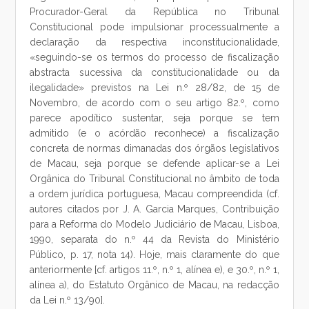
Procurador-Geral da República no Tribunal
Constitucional pode impulsionar processualmente a
declaração da respectiva inconstitucionalidade,
«seguindo-se os termos do processo de fiscalização
abstracta sucessiva da constitucionalidade ou da
ilegalidade» previstos na Lei n.º 28/82, de 15 de
Novembro, de acordo com o seu artigo 82.º, como
parece apodítico sustentar, seja porque se tem
admitido (e o acórdão reconhece) a fiscalização
concreta de normas dimanadas dos órgãos legislativos
de Macau, seja porque se defende aplicar-se a Lei
Orgânica do Tribunal Constitucional no âmbito de toda
a ordem jurídica portuguesa, Macau compreendida (cf.
autores citados por J. A. Garcia Marques, Contribuição
para a Reforma do Modelo Judiciário de Macau, Lisboa,
1990, separata do n.º 44 da Revista do Ministério
Público, p. 17, nota 14). Hoje, mais claramente do que
anteriormente [cf. artigos 11.º, n.º 1, alínea e), e 30.º, n.º 1,
alínea a), do Estatuto Orgânico de Macau, na redacção
da Lei n.º 13/90].