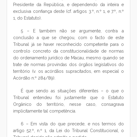
Presidente da República, e dependendo da inteira e
exclusiva confiança deste (cf. artigos 3.º, n.º 1, e 7.º, n.º
1, do Estatuto).
5 – E também não se argumente, contra a
conclusão a que se chegou, com o facto de este
Tribunal já se haver reconhecido competente para o
controlo concreto da constitucionalidade de normas
do ordenamento jurídico de Macau, mesmo quando se
trate de normas provindas dos órgãos legislativos do
território (v. os acórdãos supracitados, em especial o
Acórdão n.º 284/89).
É que sendo as situações diferentes – o que o
Tribunal entendeu foi justamente que o Estatuto
Orgânico do território, nesse caso, consagrava
implicitamente tal competência.
6 – Em vista do que precede, e nos termos do
artigo 52.º, n.º 1, da Lei do Tribunal Constitucional, o