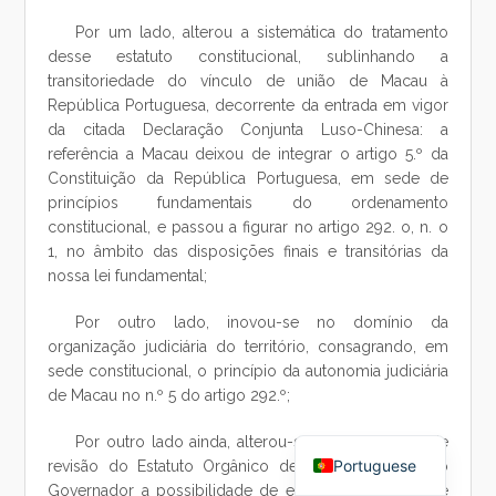
Por um lado, alterou a sistemática do tratamento
desse estatuto constitucional, sublinhando a
transitoriedade do vínculo de união de Macau à
República Portuguesa, decorrente da entrada em vigor
da citada Declaração Conjunta Luso-Chinesa: a
referência a Macau deixou de integrar o artigo 5.º da
Constituição da República Portuguesa, em sede de
princípios fundamentais do ordenamento
constitucional, e passou a figurar no artigo 292. o, n. o
1, no âmbito das disposições finais e transitórias da
nossa lei fundamental;
Por outro lado, inovou-se no domínio da
organização judiciária do território, consagrando, em
sede constitucional, o princípio da autonomia judiciária
de Macau no n.º 5 do artigo 292.º;
Chinese
Por outro lado ainda, alterou-se a metodologia de
Portuguese
revisão do Estatuto Orgânico de Macau, abrindo ao
Governador a possibilidade de exercer um direito de