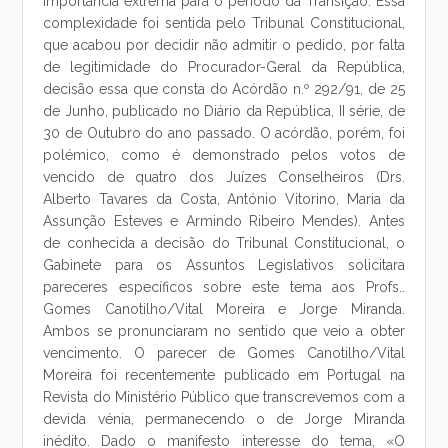
importância extrema para o período da Transição. Essa
complexidade foi sentida pelo Tribunal Constitucional,
que acabou por decidir não admitir o pedido, por falta
de legitimidade do Procurador-Geral da República,
decisão essa que consta do Acórdão n.º 292/91, de 25
de Junho, publicado no Diário da República, II série, de
30 de Outubro do ano passado. O acórdão, porém, foi
polémico, como é demonstrado pelos votos de
vencido de quatro dos Juízes Conselheiros (Drs.
Alberto Tavares da Costa, António Vitorino, Maria da
Assunção Esteves e Armindo Ribeiro Mendes). Antes
de conhecida a decisão do Tribunal Constitucional, o
Gabinete para os Assuntos Legislativos solicitara
pareceres específicos sobre este tema aos Profs..
Gomes Canotilho/Vital Moreira e Jorge Miranda.
Ambos se pronunciaram no sentido que veio a obter
vencimento. O parecer de Gomes Canotilho/Vital
Moreira foi recentemente publicado em Portugal na
Revista do Ministério Público que transcrevemos com a
devida vénia, permanecendo o de Jorge Miranda
inédito. Dado o manifesto interesse do tema, «O