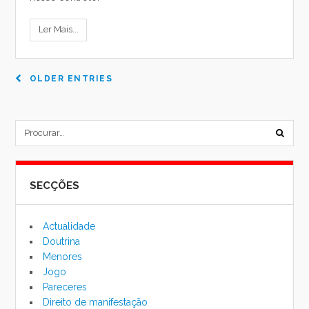
Ler Mais...
OLDER ENTRIES
subm
formu
SECÇÕES
de
pesqu
Actualidade
Doutrina
Menores
Jogo
Pareceres
Direito de manifestação