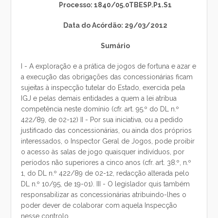
Processo: 1840/05.0TBESP.P1.S1
Data do Acórdão: 29/03/2012
Sumário
I - A exploração e a prática de jogos de fortuna e azar e
a execução das obrigações das concessionárias ficam
sujeitas à inspecção tutelar do Estado, exercida pela
IGJ e pelas demais entidades a quem a lei atribua
competência neste domínio (cfr. art. 95.º do DL n.º
422/89, de 02-12) II - Por sua iniciativa, ou a pedido
justificado das concessionárias, ou ainda dos próprios
interessados, o Inspector Geral de Jogos, pode proibir
o acesso às salas de jogo quaisquer indivíduos, por
períodos não superiores a cinco anos (cfr. art. 38.º, n.º
1, do DL n.º 422/89 de 02-12, redacção alterada pelo
DL n.º 10/95, de 19-01). III - O legislador quis também
responsabilizar as concessionárias atribuindo-lhes o
poder dever de colaborar com aquela Inspecção
nesse controlo.