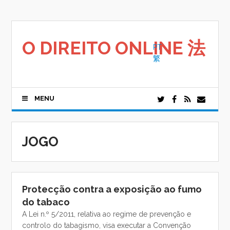
Saltar
para
o
conteúdo
O DIREITO ONLINE 法
PT
繁
MENU
JOGO
Protecção contra a exposição ao fumo
do tabaco
A Lei n.º 5/2011, relativa ao regime de prevenção e
controlo do tabagismo, visa executar a Convenção