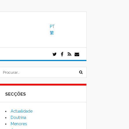
PT
繁
submeter
formulário
SECÇÕES
de
pesquisa
Actualidade
Doutrina
Menores