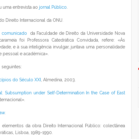
 uma entrevista ao
jornal Público
.
 Direito Internacional da ONU.
o
comunicado
da Faculdade de Direito da Universidade Nova
arameia foi Professora Catedrática Convidada, refere: «Às
iedade, e à sua inteligência invulgar, juntava uma personalidade
e pessoal e académica».
 seguintes:
ncípios do Século XXI
, Almedina, 2003.
al: Subsumption under Self-Determination In the Case of East
ternacional».
law
.
 elementos da obra Direito Internacional Público: colectânea
ráticas, Lisboa, 1989-1990.