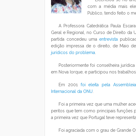
com a média mais elev
Público, tendo feito o 
A Professora Catedrática Paula Escara
Geral e Regional, no Curso de Direito da 
partida concedeu uma
entrevista
publicad
edição impressa de o direito, de Maio de
jurídicos do problema
.
Posteriormente foi conselheira jurídi
em Nova Iorque, e participou nos trabalhos
Em 2001
foi eleita pela Assemble
Internacional da ONU
.
Foi a primeira vez que uma mulher ac
peritos que tem como principais funções p
a primeira vez que Portugal teve represen
Foi agraciada com o grau de Grande Of