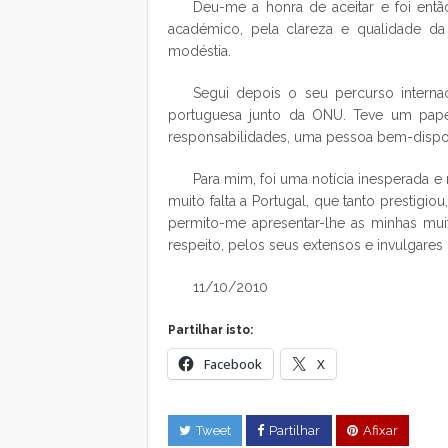
Deu-me a honra de aceitar e foi entã
académico, pela clareza e qualidade d
modéstia.
Segui depois o seu percurso interna
portuguesa junto da ONU. Teve um papel
responsabilidades, uma pessoa bem-dispos
Para mim, foi uma notícia inesperada e 
muito falta a Portugal, que tanto prestigio
permito-me apresentar-lhe as minhas mui
respeito, pelos seus extensos e invulgare
11/10/2010
Partilhar isto:
Facebook
X
Tweet
Partilhar
Afixar