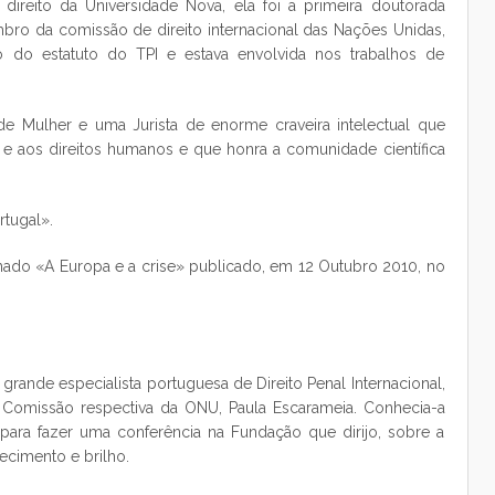
ireito da Universidade Nova, ela foi a primeira doutorada
ro da comissão de direito internacional das Nações Unidas,
o do estatuto do TPI e estava envolvida nos trabalhos de
de Mulher e uma Jurista de enorme craveira intelectual que
al e aos direitos humanos e que honra a comunidade científica
rtugal».
nado «A Europa e a crise» publicado, em 12 Outubro 2010, no
grande especialista portuguesa de Direito Penal Internacional,
 Comissão respectiva da ONU, Paula Escarameia. Conhecia-a
para fazer uma conferência na Fundação que dirijo, sobre a
cimento e brilho.