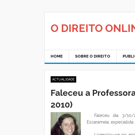
Saltar
para
o
conteúdo
O DIREITO ONLI
HOME
SOBRE O DIREITO
PUBL
ACTUALIDADE
Faleceu a Professor
2010)
Faleceu dia 3/10/
Escarameia, especialista 
Licenciou-se no ano