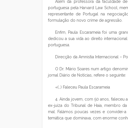
Além da professora da faculdade de d
portuguesa pela Harvard Law School, memb
representante de Portugal na negociaçã
formulação do novo crime de agressão.
Enfim, Paula Escarameia foi uma gran
dedicou a sua vida ao direito internacion
portuguesa.
Direcção da Amnistia Internacional – Po
O Dr. Mário Soares num artigo denomi
jornal Diário de Notícias, refere o seguinte:
«(…) Faleceu Paula Escarameia
4. Ainda jovem, com 50 anos, faleceu a 
ex-juíza do Tribunal de Haia, membro da
mal. Falámos poucas vezes e convidei-a 
temática que dominava, com enorme conhe