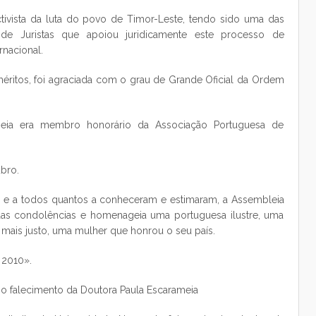
ctivista da luta do povo de Timor-Leste, tendo sido uma das
l de Juristas que apoiou juridicamente este processo de
nacional.
éritos, foi agraciada com o grau de Grande Oficial da Ordem
meia era membro honorário da Associação Portuguesa de
ubro.
as e a todos quantos a conheceram e estimaram, a Assembleia
das condolências e homenageia uma portuguesa ilustre, uma
ais justo, uma mulher que honrou o seu país.
 2010».
 falecimento da Doutora Paula Escarameia