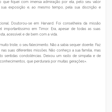
o que fiquei com imensa admiração por ela, pelo seu valor
a sua exposição e, ao mesmo tempo, pela sua discrição e
cional. Doutorou-se em Harvard. Foi conselheira da missão
 importantíssimo em Timor. Era, apesar de todas as suas
ta, acessível e de bem com a vida.
muito triste, o seu falecimento. Não a sabia sequer doente. Faz
u, nas suas diferentes missões. Não conheço a sua família, mas
to sentidas condolências. Deixou um rasto de simpatia e de
s conhecimentos, que perdurará por muitas gerações».