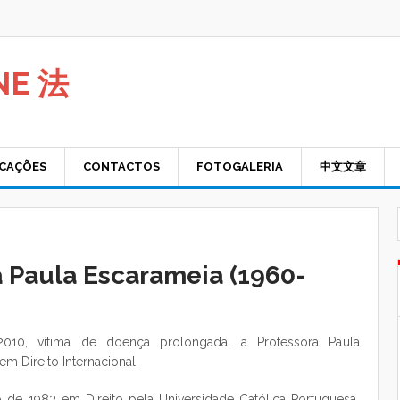
NE 法
ICAÇÕES
CONTACTOS
FOTOGALERIA
中文文章
a Paula Escarameia (1960-
2010, vítima de doença prolongada, a Professora Paula
em Direito Internacional.
 de 1983 em Direito pela Universidade Católica Portuguesa,