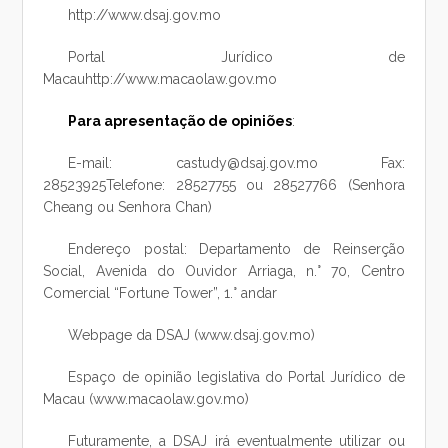
http://www.dsaj.gov.mo
Portal Jurídico de
Macauhttp://www.macaolaw.gov.mo
Para apresentação de opiniões
:
E-mail: castudy@dsaj.gov.mo Fax:
28523925Telefone: 28527755 ou 28527766 (Senhora
Cheang ou Senhora Chan)
Endereço postal: Departamento de Reinserção
Social, Avenida do Ouvidor Arriaga, n.° 70, Centro
Comercial “Fortune Tower”, 1.° andar
Webpage da DSAJ (www.dsaj.gov.mo)
Espaço de opinião legislativa do Portal Jurídico de
Macau (www.macaolaw.gov.mo)
Futuramente, a DSAJ irá eventualmente utilizar ou