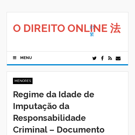
Saltar
para
o
conteúdo
O DIREITO ONLINE 法
PT
繁
MENU
MENORES
Regime da Idade de
Imputação da
Responsabilidade
Criminal – Documento