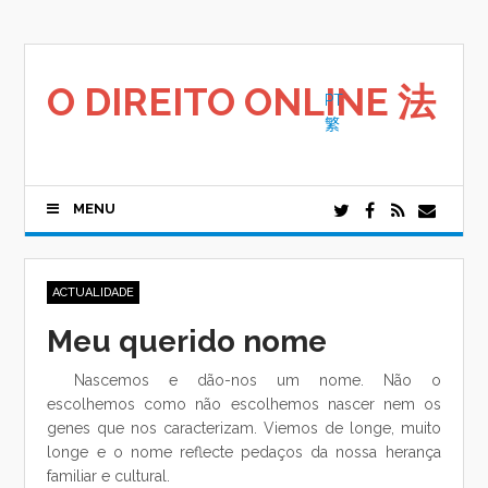
Saltar
para
o
conteúdo
O DIREITO ONLINE 法
PT
繁
MENU
ACTUALIDADE
Meu querido nome
Nascemos e dão-nos um nome. Não o
escolhemos como não escolhemos nascer nem os
genes que nos caracterizam. Viemos de longe, muito
longe e o nome reflecte pedaços da nossa herança
familiar e cultural.