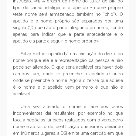
instrução: «(1) A ordem do nome do titular do BIR do
tipo de cartão inteligente é: apelido + nome próprio
(este nome será armazenado também no “chip”). O
apelido e o nome próprio são separados por uma
vírgula (“,”) que não é parte integrante do nome, sendo
apenas para indicar que a parte antecedente é o
apelido e a parte a seguir, o nome próprio».
Salvo melhor opinião há uma violação do direito ao
nome porque ele é a representação da pessoa e não
pode ser alterado. O que seria aceitável era haver dois
campos: um, onde se preenche o apelido e outro
onde se preenche o nome. Agora dizer-se que aquele
é o nome e o apelido vem primeiro é que não é
aceitável.
Uma vez alterado o nome e face aos vários
inconvenientes daí resultantes, por exemplo no que
toca a negócios jurídicos realizados com o verdadeiro
nome e ao rasto de identificação que vamos deixando
em inúmeros lugares, a DSI emite uma certidão em que