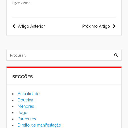
25/11/2014
Navegação
Artigo Anterior
Próximo Artigo
do
post
subm
formu
SECÇÕES
de
pesqu
Actualidade
Doutrina
Menores
Jogo
Pareceres
Direito de manifestação