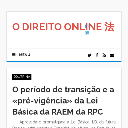
Saltar
para
o
conteúdo
O DIREITO ONLINE 法
PT
繁
MENU
DOUTRINA
O período de transição e a
«pré-vigência» da Lei
Básica da RAEM da RPC
Aprovada e promulgada a Lei Básica, LB, da futura