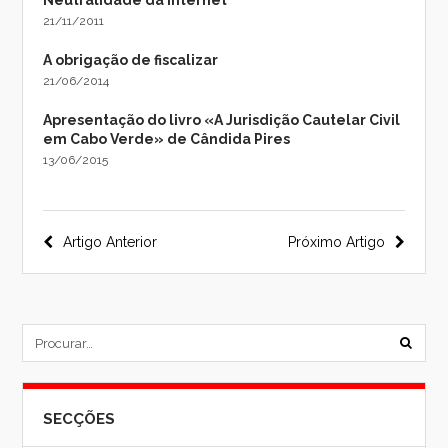
Neutralidade da Internet
21/11/2011
A obrigação de fiscalizar
21/06/2014
Apresentação do livro «A Jurisdição Cautelar Civil
em Cabo Verde» de Cândida Pires
13/06/2015
Navegação
Artigo Anterior
Próximo Artigo
do
post
subm
formu
SECÇÕES
de