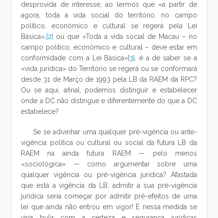
desprovida de interesse, ao lermos que «a partir de
agora, toda a vida social do território, no campo
político, económico e cultural se regerá pela Lei
Básica»,
[2]
ou que «Toda a vida social de Macau – no
campo político, económico e cultural – deve estar em
conformidade com a Lei Básica»
[
3]
, é a de saber se a
«vida jurídica» do Território se regerá ou se conformará
desde 31 de Março de 1993 pela LB da RAEM da RPC?
Ou se aqui, afinal, podemos distinguir e estabelecer
onde a DC não distingue e diferentemente do que a DC
estabelece?
Se se adivinhar uma qualquer pré-vigência ou ante-
vigência política ou cultural ou social da futura LB da
RAEM na ainda futura RAEM — pelo menos
«sociológica» — como argumentar sobre uma
qualquer vigência ou pré-vigência jurídica? Afastada
que está a vigência da LB, admitir a sua pré-vigência
jurídica seria começar por admitir pré-efeitos de uma
lei que ainda não entrou em vigor! E nessa medida se
viria bulir com a certeza e segurança jurídicas