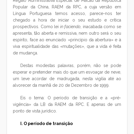
Região Administrativa Especial de Macau da República
Popular da China, RAEM da RPC, a cuja versão em
Língua Portuguesa temos acesso, parece-nos ter
chegado a hora de iniciar o seu estudo e crítica
prospectivos. Como lei
in faciendo
, inacabada como se
apresenta, tão aberta e remissiva, nem outro será o seu
espírito, face ao enunciado «princípio da abertura» e à
viva espiritualidade das «mutações», que a vida é feita
de mudança.
Destas modestas palavras, porém, não se pode
esperar e pretender mais do que um esvoaçar de neve,
um leve acordar de madrugada, nesta vigília até ao
alvorecer da manhã de 20 de Dezembro de 1999.
Eis o tema: O período de transição e a «pré-
vigência» da LB da RAEM da RPC. E apenas de um
ponto de vista jurídico.
I. O período de transição