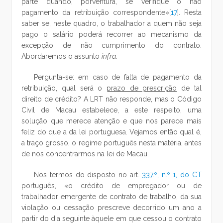
parte quando, porventura, se verifique o não
pagamento da retribuição correspondente»[
17
]. Resta
saber se, neste quadro, o trabalhador a quem não seja
pago o salário poderá recorrer ao mecanismo da
excepção de não cumprimento do contrato.
Abordaremos o assunto
infra
.
Pergunta-se: em caso de falta de pagamento da
retribuição, qual será o
prazo de prescrição
de tal
direito de crédito? A LRT não responde, mas o Código
Civil de Macau estabelece, a este respeito, uma
solução que merece atenção e que nos parece mais
feliz do que a da lei portuguesa. Vejamos então qual é,
a traço grosso, o regime português nesta matéria, antes
de nos concentrarmos na lei de Macau.
Nos termos do disposto no art.
337.º, n.º 1, do CT
português, «o crédito de empregador ou de
trabalhador emergente de contrato de trabalho, da sua
violação ou cessação prescreve decorrido um ano a
partir do dia seguinte àquele em que cessou o contrato