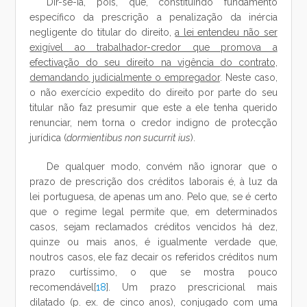
Dir-se-ia, pois, que, constituindo fundamento
específico da prescrição a penalização da inércia
negligente do titular do direito,
a lei entendeu não ser
exigível ao trabalhador-credor que promova a
efectivação do seu direito na vigência do contrato,
demandando judicialmente o empregador
. Neste caso,
o não exercício expedito do direito por parte do seu
titular não faz presumir que este a ele tenha querido
renunciar, nem torna o credor indigno de protecção
jurídica (
dormientibus non sucurrit ius
).
De qualquer modo, convém não ignorar que o
prazo de prescrição dos créditos laborais é, à luz da
lei portuguesa, de apenas um ano. Pelo que, se é certo
que o regime legal permite que, em determinados
casos, sejam reclamados créditos vencidos há dez,
quinze ou mais anos, é igualmente verdade que,
noutros casos, ele faz decair os referidos créditos num
prazo curtíssimo, o que se mostra pouco
recomendável[
18
]. Um prazo prescricional mais
dilatado (p. ex. de cinco anos), conjugado com uma