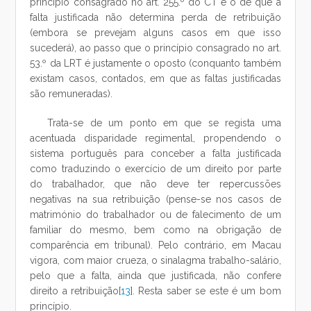
princípio consagrado no art. 255.º do CT é o de que a
falta justificada não determina perda de retribuição
(embora se prevejam alguns casos em que isso
sucederá), ao passo que o princípio consagrado no art.
53.º da LRT é justamente o oposto (conquanto também
existam casos, contados, em que as faltas justificadas
são remuneradas).
Trata-se de um ponto em que se regista uma
acentuada disparidade regimental, propendendo o
sistema português para conceber a falta justificada
como traduzindo o exercício de um direito por parte
do trabalhador, que não deve ter repercussões
negativas na sua retribuição (pense-se nos casos de
matrimónio do trabalhador ou de falecimento de um
familiar do mesmo, bem como na obrigação de
comparência em tribunal). Pelo contrário, em Macau
vigora, com maior crueza, o sinalagma trabalho-salário,
pelo que a falta, ainda que justificada, não confere
direito a retribuição[
13
]. Resta saber se este é um bom
princípio.