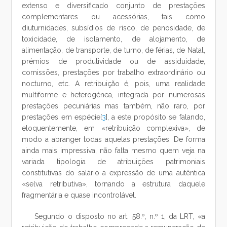
extenso e diversificado conjunto de prestações
complementares ou acessórias, tais como
diuturnidades, subsídios de risco, de penosidade, de
toxicidade, de isolamento, de alojamento, de
alimentação, de transporte, de turno, de férias, de Natal,
prémios de produtividade ou de assiduidade,
comissões, prestações por trabalho extraordinário ou
nocturno, etc. A retribuição é, pois, uma realidade
multiforme e heterogénea, integrada por numerosas
prestações pecuniárias mas também, não raro, por
prestações em espécie[
3
], a este propósito se falando,
eloquentemente, em «retribuição complexiva», de
modo a abranger todas aquelas prestações. De forma
ainda mais impressiva, não falta mesmo quem veja na
variada tipologia de atribuições patrimoniais
constitutivas do salário a expressão de uma autêntica
«selva retributiva», tornando a estrutura daquele
fragmentária e quase incontrolável.
Segundo o disposto no art. 58.º, n.º 1, da LRT, «a