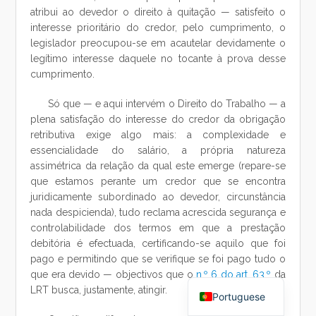
atribui ao devedor o direito à quitação — satisfeito o
interesse prioritário do credor, pelo cumprimento, o
legislador preocupou-se em acautelar devidamente o
legítimo interesse daquele no tocante à prova desse
cumprimento.
Só que — e aqui intervém o Direito do Trabalho — a
plena satisfação do interesse do credor da obrigação
retributiva exige algo mais: a complexidade e
essencialidade do salário, a própria natureza
assimétrica da relação da qual este emerge (repare-se
que estamos perante um credor que se encontra
juridicamente subordinado ao devedor, circunstância
nada despicienda), tudo reclama acrescida segurança e
controlabilidade dos termos em que a prestação
debitória é efectuada, certificando-se aquilo que foi
pago e permitindo que se verifique se foi pago tudo o
Chinese
que era devido — objectivos que o
n.º 6 do art. 63.º
da
LRT busca, justamente, atingir.
Portuguese