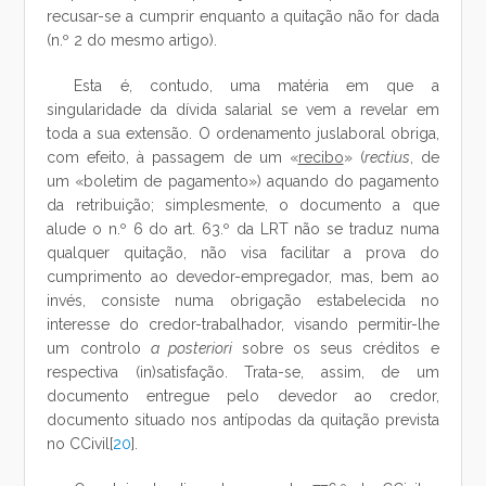
recusar-se a cumprir enquanto a quitação não for dada
(n.º 2 do mesmo artigo).
Esta é, contudo, uma matéria em que a
singularidade da dívida salarial se vem a revelar em
toda a sua extensão. O ordenamento juslaboral obriga,
com efeito, à passagem de um «
recibo
» (
rectius
, de
um «boletim de pagamento») aquando do pagamento
da retribuição; simplesmente, o documento a que
alude o n.º 6 do art. 63.º da LRT não se traduz numa
qualquer quitação, não visa facilitar a prova do
cumprimento ao devedor-empregador, mas, bem ao
invés, consiste numa obrigação estabelecida no
interesse do credor-trabalhador, visando permitir-lhe
um controlo
a posteriori
sobre os seus créditos e
respectiva (in)satisfação. Trata-se, assim, de um
documento entregue pelo devedor ao credor,
documento situado nos antípodas da quitação prevista
no CCivil[
20
].