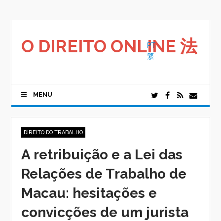
Saltar
para
o
conteúdo
O DIREITO ONLINE 法
PT
繁
MENU
DIREITO DO TRABALHO
A retribuição e a Lei das
Relações de Trabalho de
Macau: hesitações e
convicções de um jurista