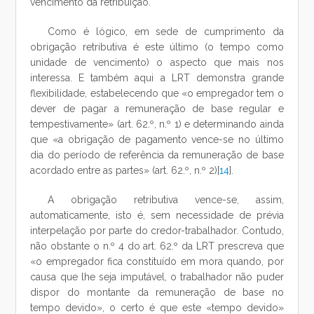
vencimento da retribuição.
Como é lógico, em sede de cumprimento da
obrigação retributiva é este último (o tempo como
unidade de vencimento) o aspecto que mais nos
interessa. E também aqui a LRT demonstra grande
flexibilidade, estabelecendo que «o empregador tem o
dever de pagar a remuneração de base regular e
tempestivamente» (art. 62.º, n.º 1) e determinando ainda
que «a obrigação de pagamento vence-se no último
dia do período de referência da remuneração de base
acordado entre as partes» (art. 62.º, n.º 2)[
14
].
A obrigação retributiva vence-se, assim,
automaticamente, isto é, sem necessidade de prévia
interpelação por parte do credor-trabalhador. Contudo,
não obstante o n.º 4 do art. 62.º da LRT prescreva que
«o empregador fica constituído em mora quando, por
causa que lhe seja imputável, o trabalhador não puder
dispor do montante da remuneração de base no
tempo devido», o certo é que este «tempo devido»