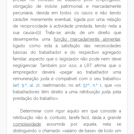
obrigação de índole patrimonial e marcadamente
pecuniária, devida em todos os casos e não tendo
carácter meramente eventual, ligada por uma relação
de reciprocidade à actividade prestada, tendo nela a
sua causa»[
2
]. Trata-se, ainda, de um direito que
desempenha uma
função marcadamente alimentar
,
ligado como está à satisfação das necessidades
básicas do trabalhador e do respectivo agregado
familiar, aspecto que o legislador não pode nem deve
negligenciar. Também por isso, a LRT afirma que o
empregador deverá «pagar ao trabalhador uma
remuneração justa e compatível com o seu trabalho»
(
art. 9.º, al. 2
), reafirmando, no art.
57.º, n.º 1
, que «os
trabalhadores têm direito a uma retribuição justa pela
prestação do trabalho».
Determinar com rigor aquilo em que consiste a
retribuição não é, contudo, tarefa fácil, dada a grande
complexidade
assumida por aquela, nela se
distinguindo o chamado «salário de base» de todo um