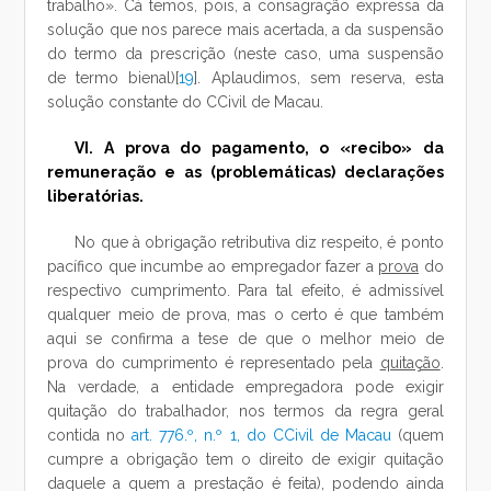
trabalho». Cá temos, pois, a consagração expressa da
solução que nos parece mais acertada, a da suspensão
do termo da prescrição (neste caso, uma suspensão
de termo bienal)[
19
]. Aplaudimos, sem reserva, esta
solução constante do CCivil de Macau.
VI. A prova do pagamento, o «recibo» da
remuneração e as (problemáticas) declarações
liberatórias.
No que à obrigação retributiva diz respeito, é ponto
pacífico que incumbe ao empregador fazer a
prova
do
respectivo cumprimento. Para tal efeito, é admissível
qualquer meio de prova, mas o certo é que também
aqui se confirma a tese de que o melhor meio de
prova do cumprimento é representado pela
quitação
.
Na verdade, a entidade empregadora pode exigir
quitação do trabalhador, nos termos da regra geral
contida no
art. 776.º, n.º 1, do CCivil de Macau
(quem
cumpre a obrigação tem o direito de exigir quitação
daquele a quem a prestação é feita), podendo ainda