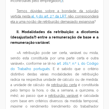
incontrolável pelo empregador[
7
].
Temos dúvidas sobre a bondade da solução
vertida nesta
al. 5 do art. 2.º da LRT
: não corresponderá
ela a uma noção de retribuição demasiado expansiva
?
II. Modalidades da retribuição: a dicotomia
(desajustada?) entre a remuneração de base e a
remuneração variável
.
«A retribuição pode ser certa, variável ou mista,
sendo esta constituída por uma parte certa e outra
variável», conforme se lê no
art. 261.º, n.º 1, do Código
do Trabalho português
. E é sabido que o critério
distintivo destas várias modalidades de retribuição
radica na respectiva unidade de cálculo ou de medida:
a unidade de cálculo da
retribuição certa
é constituída
pelo tempo (a hora, o dia, a semana, a quinzena, o
mês), ao passo que a
retribuição variável
é calculada
com base em critérios diversos da medida temporal,
maxime
o rendimento (rendimento do trabalhador