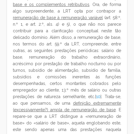
base e os complementos retributivos
. Ora, de forma
algo surpreendente, a LRT opta por contrapor a
remuneração de base à remuneração variável
(art. 58.º,
n.º 1, e art. 2.º, als. 4) e 5), o que não nos parece
contribuir para a clarificação conceptual neste tão
delicado domínio. Além disso, a remuneração de base,
nos termos do art. 59.º da LRT, compreende, entre
outras, as seguintes prestações periódicas: salário de
base, remuneração do trabalho extraordinário,
acréscimo por prestação de trabalho nocturno ou por
turnos, subsídio de alimentação, subsídio de família,
subsídios e comissões inerentes às funções
desempenhadas, certos montantes cobrados pelo
empregador ao cliente, 13.º mês de salário ou outras
prestações de natureza semelhante, etc.[
10
]. Trata-se,
ao que pensamos, de uma
definição extremamente
(excessivamente?) ampla de remuneração de base
. E
repare-se que a LRT distingue a «remuneração de
base» do «salário de base», aquela englobando este,
este sendo apenas uma das prestações naquela