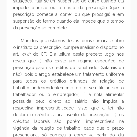
situações. Fala-se em
suspensão do curso
quando ela
impede o início ou o curso da prescrição (que a
prescrição comece a correr ou que prossiga) e em
suspensão do termo
quando ela impede que o tempo
da prescrição se complete.
Munidos que estamos destas ideias sumárias sobre
o instituto da prescrição, cumpre analisar o disposto no
art. 337.º do CT. E a leitura deste preceito logo nos
revela que: i) não existe um regime específico de
prescrição para os créditos do trabalhador (salariais ou
não), pois o artigo estabelece um tratamento uniforme
para todos os créditos oriundos da relação de
trabalho, independentemente de o seu titular ser o
trabalhador ou o empregador; ii) a nota alimentar
possuída pelo direito ao salário não implica a
respectiva imprescritibilidade, visto que a lei não
declara o crédito salarial isento de prescrição; iii) os
créditos laborais são, porém, imprescritíveis na
vigência da relação de trabalho, dado que o prazo
prescricional só começa a correr «a partir do dia