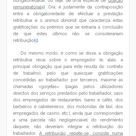
obrigatoriedade, ou seja, de uma espécie de
doação
remuneratória[
4
]. Ora, é justamente da contraposição
entre a obrigatoriedade de efectuar a prestação
retributiva e o
animus donandi
que caracteriza estas
gratificações ou prémios que se extrairia a conclusão
de que estes últimos não se considerariam
retribuição[
5
].
Do mesmo modo, e como se disse, a obrigação
retributiva recai sobre o empregador (é, aliás, a
principal obrigação que para este resulta do contrato
de trabalho), pelo que quaisquer gratificações
concedidas ao trabalhador por terceiros, maxime as
chamadas «gorjetas» (pagas pelos utilizadores
directos dos serviços prestados pelo trabalhador, caso
dos empregados de restaurantes, bares e cafés, dos
barbeiros e cabeleireiros, dos motoristas de táxi, dos
empregados de casino, etc.), ainda que correspondam
a uma parcela não negligenciável do rendimento
daquele, não deveriam integrar a retribuição do
trabalhador.
A retribuição, repete-se, consiste numa