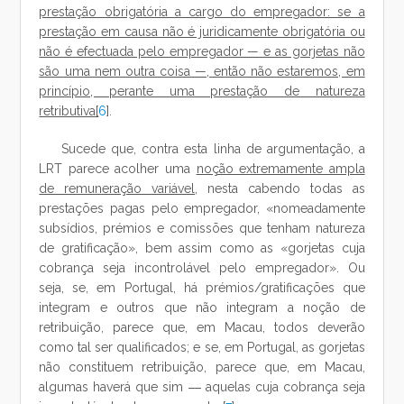
prestação obrigatória a cargo do empregador: se a
prestação em causa não é juridicamente obrigatória ou
não é efectuada pelo empregador — e as gorjetas não
são uma nem outra coisa —, então não estaremos, em
princípio, perante uma prestação de natureza
retributiva[
6
].
Sucede que, contra esta linha de argumentação, a
LRT parece acolher uma
noção extremamente ampla
de remuneração variável
, nesta cabendo todas as
prestações pagas pelo empregador, «nomeadamente
subsídios, prémios e comissões que tenham natureza
de gratificação», bem assim como as «gorjetas cuja
cobrança seja incontrolável pelo empregador». Ou
seja, se, em Portugal, há prémios/gratificações que
integram e outros que não integram a noção de
retribuição, parece que, em Macau, todos deverão
como tal ser qualificados; e se, em Portugal, as gorjetas
não constituem retribuição, parece que, em Macau,
algumas haverá que sim ― aquelas cuja cobrança seja