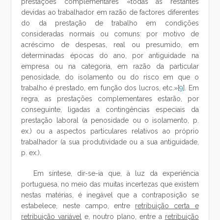
prestações complementares «todas as restantes
devidas ao trabalhador em razão de factores diferentes
do da prestação de trabalho em condições
consideradas normais ou comuns: por motivo de
acréscimo de despesas, real ou presumido, em
determinadas épocas do ano, por antiguidade na
empresa ou na categoria, em razão da particular
penosidade, do isolamento ou do risco em que o
trabalho é prestado, em função dos lucros, etc.»[
9
]. Em
regra, as prestações complementares estarão, por
conseguinte, ligadas a contingências especiais da
prestação laboral (a penosidade ou o isolamento, p.
ex.) ou a aspectos particulares relativos ao próprio
trabalhador (a sua produtividade ou a sua antiguidade,
p. ex.).
Em síntese, dir-se-ia que, à luz da experiência
portuguesa, no meio das muitas incertezas que existem
nestas matérias, é inegável que a contraposição se
estabelece, neste campo, entre
retribuição certa e
retribuição variável
e, noutro plano, entre a
retribuição