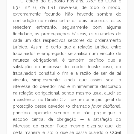
O cotejo do disposto nos arts. 776.º do CCivil e
63.º, n.º 6, da LRT revela-se, de todo o modo,
extremamente fecundo. Não havendo sombra de
contradição normativa entre os dois preceitos, estes
reflectem entretanto, seguramente com alguma
fidelidade, as preocupações básicas, estruturantes de
cada um dos respectivos sectores do ordenamento
jurídico. Assim, é certo que a relação jurídica entre
trabalhador e empregador se analisa num vínculo de
natureza obrigacional; é também pacífico que a
satisfação do interesse do credor (neste caso, do
trabalhador) constitui o fim e a razão de ser de tal
vínculo; simplesmente, ainda que assim seja, o
interesse do devedor não é minimamente descurado
na relação obrigacional, sendo mesmo usual aludir-se
à existência, no Direito Civil, de um princípio geral de
protecção desse devedor (o chamado
favor debitoris
),
princípio operante sempre que não prejudique o
escopo central da obrigação — a satisfação do
interesse do credor. Pode mesmo dizer-se que, de
certa maneira, é isto o que se passa quando o CCivil