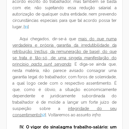
acordo escrito do trabalhador, mas também se basta
com ele, não sujeitando essa redução salarial a
autorização de qualquer outra entidade, nem prevendo
circunstâncias especiais para que tal acordo possa ter
lugar…[
11
]
Aqui chegados, dir-se-á que
mais do que numa
verdadeira e própria garantia da irredutibilidade da
retribuição (
rectius
, da remuneração de base), do que
se trata é, tão-só, de uma singela manifestação do
princípio
pacta sunt servanda
. E diga-se ainda que,
nesta matéria, não parece avisado consagrar uma
garantia legal do trabalhador, com foros de solenidade,
a qual logo cede com o respectivo assentimento. É
que, como é óbvio, a situação economicamente
dependente e juridicamente subordinada do
trabalhador é de molde a lançar um forte juízo de
suspeição sobre a
integridade do seu
consentimento[
12
]. Voltaremos ao assunto
infra
.
IV. O vigor do sinalagma trabalho-salário: um