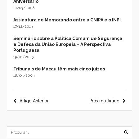
Aniversário
21/09/2008
Assinatura de Memorando entre a CNIPA e o INPI
17/12/2019
Seminário sobre a Política Comum de Segurança
e Defesa da União Europeia – A Perspectiva
Portuguesa
19/01/2025
Tribunais de Macau têm mais cinco juízes
18/09/2009
Navegação
Artigo Anterior
Próximo Artigo
do
post
subm