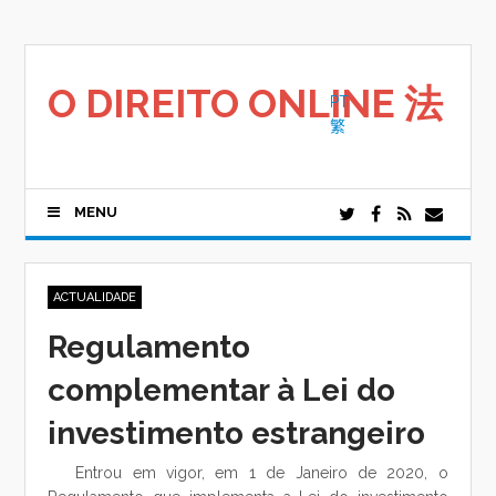
Saltar
para
o
conteúdo
O DIREITO ONLINE 法
PT
繁
MENU
ACTUALIDADE
Regulamento
complementar à Lei do
investimento estrangeiro
Entrou em vigor, em 1 de Janeiro de 2020, o