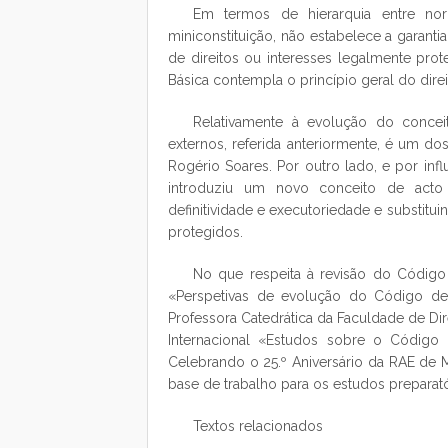
Em termos de hierarquia entre nor
miniconstituição, não estabelece a garant
de direitos ou interesses legalmente prot
Básica contempla o princípio geral do direi
Relativamente à evolução do conceit
externos, referida anteriormente, é um d
Rogério Soares. Por outro lado, e por infl
introduziu um novo conceito de acto a
definitividade e executoriedade e substitui
protegidos.
No que respeita à revisão do Código 
«Perspetivas de evolução do Código de 
Professora Catedrática da Faculdade de Di
Internacional «Estudos sobre o Código 
Celebrando o 25.º Aniversário da RAE de
base de trabalho para os estudos preparató
Textos relacionados