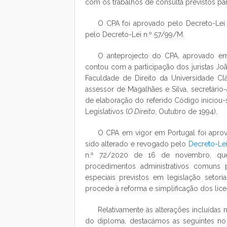
com os trabalhos de consulta previstos pa
O CPA foi aprovado pelo Decreto-Lei 
pelo Decreto-Lei n.º 57/99/M.
O anteprojecto do CPA, aprovado em
contou com a participação dos juristas Joã
Faculdade de Direito da Universidade Cl
assessor de Magalhães e Silva, secretári
de elaboração do referido Código iniciou
Legislativos (
O Direito
, Outubro de 1994).
O CPA em vigor em Portugal foi aprov
sido alterado e revogado pelo
Decreto-Lei
n.º 72/2020 de 16 de novembro, que 
procedimentos administrativos comuns p
especiais previstos em legislação setori
procede à reforma e simplificação dos lic
Relativamente às alterações incluída
do diploma, destacámos as seguintes no