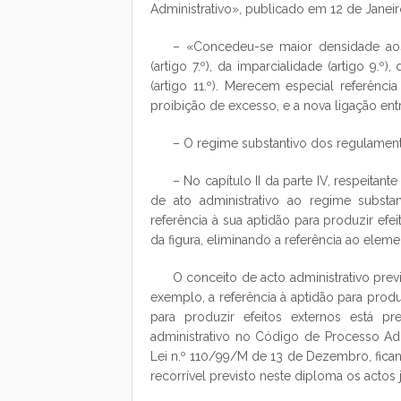
Administrativo», publicado em 12 de Janeir
– «Concedeu-se maior densidade aos p
(artigo 7.º), da imparcialidade (artigo 9.º
(artigo 11.º). Merecem especial referênci
proibição de excesso, e a nova ligação entre 
– O regime substantivo dos regulament
– No capítulo II da parte IV, respeitan
de ato administrativo ao regime substa
referência à sua aptidão para produzir efei
da figura, eliminando a referência ao elemen
O conceito de acto administrativo prev
exemplo, a referência à aptidão para produz
para produzir efeitos externos está pre
administrativo no Código de Processo Ad
Lei n.º 110/99/M de 13 de Dezembro, fican
recorrível previsto neste diploma os actos 