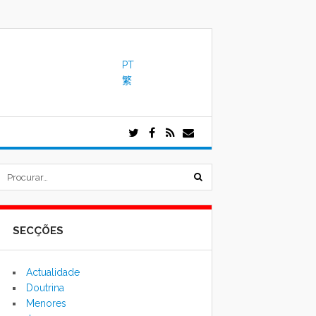
PT
繁
submeter
formulário
SECÇÕES
de
pesquisa
Actualidade
Doutrina
Menores