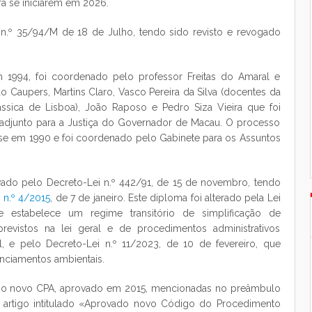
ra se iniciarem em 2026.
n.º 35/94/M de 18 de Julho, tendo sido revisto e revogado
 1994, foi coordenado pelo professor Freitas do Amaral e
o Caupers, Martins Claro, Vasco Pereira da Silva (docentes da
ássica de Lisboa), João Raposo e Pedro Siza Vieira que foi
o-adjunto para a Justiça do Governador de Macau. O processo
-se em 1990 e foi coordenado pelo Gabinete para os Assuntos
ado pelo Decreto-Lei n.º 442/91, de 15 de novembro, tendo
 n.º 4/2015
, de 7 de janeiro. Este diploma foi alterado pela Lei
estabelece um regime transitório de simplificação de
revistos na lei geral e de procedimentos administrativos
al, e pelo Decreto-Lei n.º 11/2023, de 10 de fevereiro, que
enciamentos ambientais.
s no novo CPA, aprovado em 2015, mencionadas no preâmbulo
 artigo intitulado «Aprovado novo Código do Procedimento