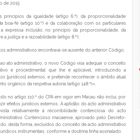
o de 2015:
rincípios da igualdade (artigo 6.º), da proporcionalidade
), da boa-fé (artigo 10.º) e da colaboração com os particulares
a a expressa inclusão, no princípio da proporcionalidade, da
a justiça e a razoabilidade (artigo 8.º);
os administrativos encontrava-se ausente do anterior Código.
te ao ato administrativo, o novo Código visa adequar o conceito
ntivo e procedimental que lhe é aplicável, introduzindo a
tos [jurídicos] externos, e pretende reconhecer o âmbito atual
to orgânico da respetiva autoria (artigo 148.º)».
isto no artigo 110.º do CPA em vigor em Macau não inclui, por
ir efeitos jurídicos externos. A aptidão do acto administrativo
vista relativamente à recorribilidade contenciosa do acto
ministrativo Contencioso macaense, aprovado pelo Decreto-
do, desta forma, excluídos do conceito de acto administrativo
jurídicos instrumentais, conforme a doutrina tinha assinalado.