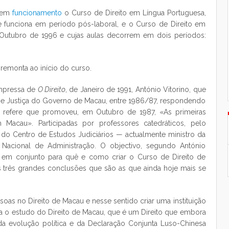
m em
funcionamento
o Curso de Direito em Língua Portuguesa,
 funciona em período pós-laboral, e o Curso de Direito em
 Outubro de 1996 e cujas aulas decorrem em dois períodos:
 remonta ao início do curso.
impressa de
O Direito
, de Janeiro de 1991, António Vitorino, que
ão e Justiça do Governo de Macau, entre 1986/87, respondendo
, refere que promoveu, em Outubro de 1987, «As primeiras
Macau». Participadas por professores catedráticos, pelo
 do Centro de Estudos Judiciários — actualmente ministro da
o Nacional de Administração. O objectivo, segundo António
tir em conjunto para quê e como criar o Curso de Direito de
s três grandes conclusões que são as que ainda hoje mais se
soas no Direito de Macau e nesse sentido criar uma instituição
ara o estudo do Direito de Macau, que é um Direito que embora
a evolução política e da Declaração Conjunta Luso-Chinesa