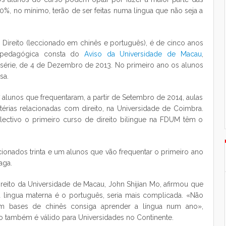
0%, no mínimo, terão de ser feitas numa língua que não seja a
 Direito (leccionado em chinês e português), é de cinco anos
co-pedagógica consta do
Aviso da Universidade de Macau
,
I série, de 4 de Dezembro de 2013. No primeiro ano os alunos
sa.
alunos que frequentaram, a partir de Setembro de 2014, aulas
ias relacionadas com direito, na Universidade de Coimbra.
lectivo o primeiro curso de direito bilingue na FDUM têm o
cionados trinta e um alunos que vão frequentar o primeiro ano
aga.
reito da Universidade de Macau, John Shijian Mo, afirmou que
a língua materna é o português, seria mais complicada. «Não
m bases de chinês consiga aprender a língua num ano»,
o também é válido para Universidades no Continente.