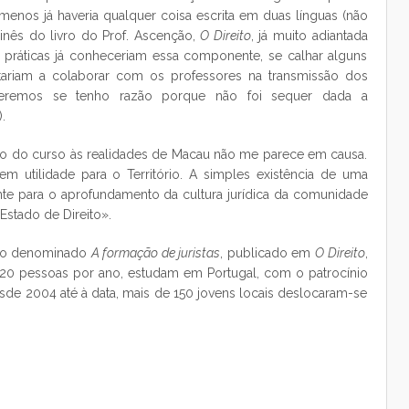
o menos já haveria qualquer coisa escrita em duas línguas (não
inês do livro do Prof. Ascenção,
O Direito
, já muito adiantada
 práticas já conheceriam essa componente, se calhar alguns
stariam a colaborar com os professores na transmissão dos
aberemos se tenho razão porque não foi sequer dada a
.
o do curso às realidades de Macau não me parece em causa.
 utilidade para o Território. A simples existência de uma
nte para o aprofundamento da cultura jurídica da comunidade
Estado de Direito».
tigo denominado
A formação de juristas
, publicado em
O Direito
,
20 pessoas por ano, estudam em Portugal, com o patrocínio
esde 2004 até à data, mais de 150 jovens locais deslocaram-se