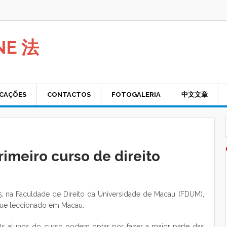
NE 法
ICAÇÕES
CONTACTOS
FOTOGALERIA
中文文章
rimeiro curso de direito
5, na Faculdade de Direito da Universidade de Macau (FDUM),
ngue leccionado em Macau.
 Os alunos do curso podem optar por fazer a maior parte das