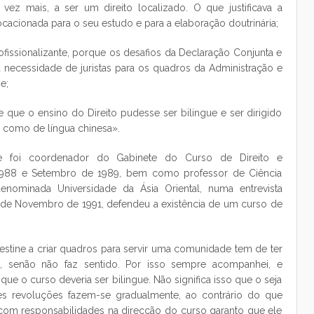
vez mais, a ser um direito localizado. O que justificava a
 vocacionada para o seu estudo e para a elaboração doutrinária;
issionalizante, porque os desafios da Declaração Conjunta e
 necessidade de juristas para os quadros da Administração e
e;
 que o ensino do Direito pudesse ser bilingue e ser dirigido
a como de língua chinesa».
que foi coordenador do Gabinete do Curso de Direito e
e 1988 e Setembro de 1989, bem como professor de Ciência
denominada Universidade da Ásia Oriental, numa entrevista
de Novembro de 1991, defendeu a existência de um curso de
estine a criar quadros para servir uma comunidade tem de ter
, senão não faz sentido. Por isso sempre acompanhei, e
ue o curso deveria ser bilingue. Não significa isso que o seja
s revoluções fazem-se gradualmente, ao contrário do que
com responsabilidades na direcção do curso garanto que ele