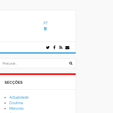
PT
繁
submeter
formulário
SECÇÕES
de
pesquisa
Actualidade
Doutrina
Menores