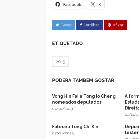
Facebook
X
Tweet
Partilhar
Afixar
ETIQUETADO
2015
PODERÁ TAMBÉM GOSTAR
Vong Hin Fai e Tong Io Cheng
A for
nomeados deputados
Estud
Direit
07/10/2013
01/11/1
Faleceu Tong Chi Kin
Depoi
teste
07/08/2023