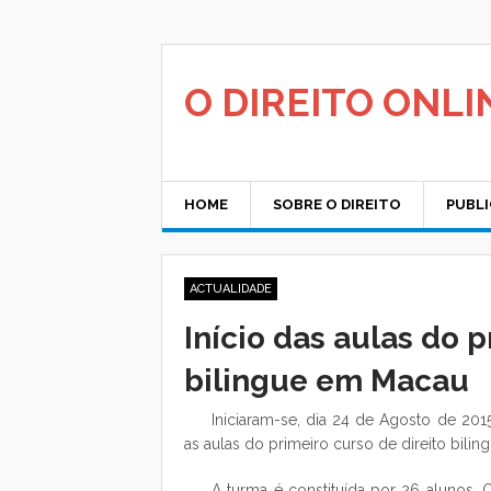
Saltar
para
o
conteúdo
O DIREITO ONLI
HOME
SOBRE O DIREITO
PUBL
ACTUALIDADE
Início das aulas do p
bilingue em Macau
Iniciaram-se, dia 24 de Agosto de 201
as aulas do primeiro curso de direito bili
A turma é constituída por 26 alunos.