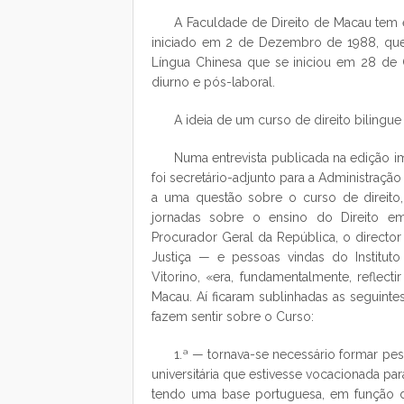
A Faculdade de Direito de Macau te
iniciado em 2 de Dezembro de 1988, que
Língua Chinesa que se iniciou em 28 de
diurno e pós-laboral.
A ideia de um curso de direito bilingue
Numa entrevista publicada na edição 
foi secretário-adjunto para a Administraç
a uma questão sobre o curso de direito
jornadas sobre o ensino do Direito em 
Procurador Geral da República, o director
Justiça — e pessoas vindas do Institut
Vitorino, «era, fundamentalmente, reflec
Macau. Aí ficaram sublinhadas as seguinte
fazem sentir sobre o Curso:
1.ª — tornava-se necessário formar pes
universitária que estivesse vocacionada p
tendo uma base portuguesa, em função d