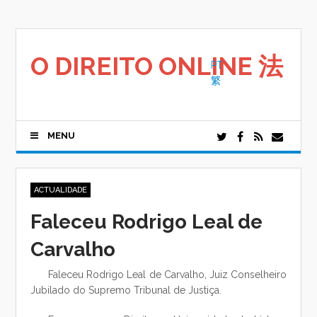
Saltar
para
o
conteúdo
O DIREITO ONLINE 法
PT
繁
MENU
ACTUALIDADE
Faleceu Rodrigo Leal de
Carvalho
Faleceu Rodrigo Leal de Carvalho, Juiz Conselheiro
Jubilado do Supremo Tribunal de Justiça.