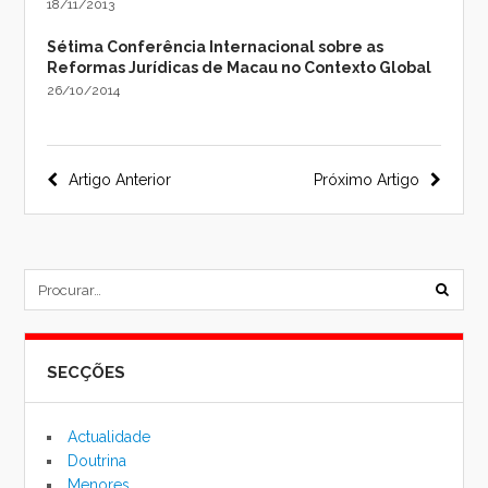
18/11/2013
Sétima Conferência Internacional sobre as
Reformas Jurídicas de Macau no Contexto Global
26/10/2014
Navegação
Artigo Anterior
Próximo Artigo
do
post
subm
formu
SECÇÕES
de
pesqu
Actualidade
Doutrina
Menores