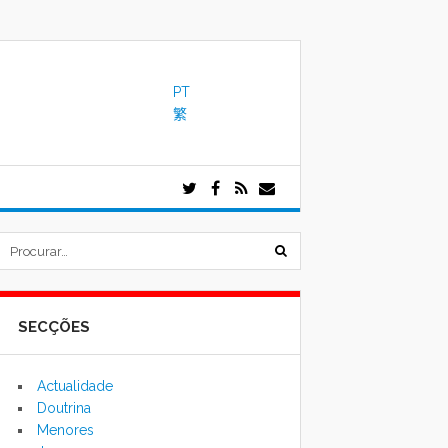
PT
繁
submeter
formulário
SECÇÕES
de
pesquisa
Actualidade
Doutrina
Menores