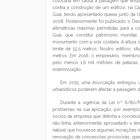
colocaria em causa a paisagem que enqua
contra a construção de um edifício, na Ca
Guia, tendo apresentado queixa junto d
2008. Posteriormente foi publicado o De
altimétricas máximas permitidas para a c
Guia, que constitui património mundial
monumento com a orla costeira. A altura d
limite de 52,5 metros. Noutro edifício, s
metros. Em 2016, o empresário, membro 
pelo menos 1,6 mil milhões de patacas,
indemnização.
Em 2015, uma Associação entregou u
urbanísticos poderem afectar a paisagem da
Durante a vigência da Lei n.º 6/80/M
problemas na sua aplicação, por exemplo
sócios da empresa que detinha a concess
não tinha, anteriormente, aproveitado o ter
natural que houvesse algumas inovações na 
renovação de concessões provisórias, que re