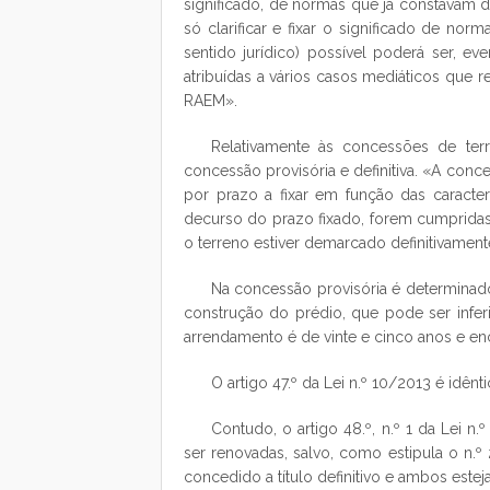
significado, de normas que já constavam da
só clarificar e fixar o significado de norm
sentido jurídico) possível poderá ser, e
atribuídas a vários casos mediáticos que 
RAEM».
Relativamente às concessões de terr
concessão provisória e definitiva. «A conce
por prazo a fixar em função das caracter
decurso do prazo fixado, forem cumpridas
o terreno estiver demarcado definitivamente
Na concessão provisória é determinad
construção do prédio, que pode ser infer
arrendamento é de vinte e cinco anos e encon
O artigo 47.º da Lei n.º 10/2013 é idênt
Contudo, o artigo 48.º, n.º 1 da Lei 
ser renovadas, salvo, como estipula o n.º
concedido a título definitivo e ambos este