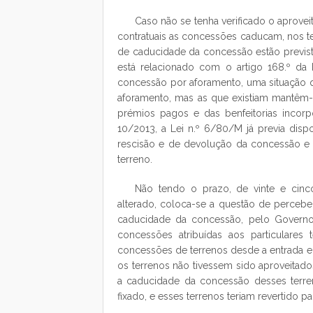
Caso não se tenha verificado o aprove
contratuais as concessões caducam, nos term
de caducidade da concessão estão previstos
está relacionado com o artigo 168.º da
concessão por aforamento, uma situação 
aforamento, mas as que existiam mantêm
prémios pagos e das benfeitorias incorpor
10/2013, a Lei n.º 6/80/M já previa dispo
rescisão e de devolução da concessão e n
terreno.
Não tendo o prazo, de vinte e cinc
alterado, coloca-se a questão de percebe
caducidade da concessão, pelo Governo
concessões atribuídas aos particulares 
concessões de terrenos desde a entrada em
os terrenos não tivessem sido aproveitad
a caducidade da concessão desses terre
fixado, e esses terrenos teriam revertido 