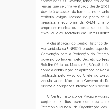
aproveitados. O Governo, tendo em cont
rendas que se tinha verificado desde 2004
devido à escassez de terrenos, no entan
territorial exígua. Mesmo do ponto de v
prejudica a economia da RAEM, uma v
empreendimentos ou após a sua conclu
envolveu o ex-secretário das Obras Públic
A classificação do Centro Histórico d
Humanidade da UNESCO, é outro aspecto 
Convenção para a Protecção do Patrimóni
governo português, pelo Decreto do Pres
Boletim Oficial de Macau n.º 38/1998, I sé
sobre a continuação da aplicação na Regiã
publicada pelo Aviso do Chefe do Execut
vinculativa em Macau e o Governo da Re
direitos e obrigações internacionais decorr
O Centro Histórico de Macau é «consti
conjuntos e sítios, bem como pelas re
Património Mundial da Organização das 