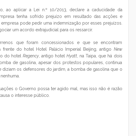
 ao aplicar a Lei n.º 10/2013, declare a caducidade da
presa tenha sofrido prejuízo em resultado das acções e
 a empresa pode pedir uma indemnização por esses prejuízos.
ciar um acordo extrajudicial para os ressarcir.
 terrenos que foram concessionados e que se encontram
frente do hotel Hotel Palácio Imperial Beijing, antigo
New
to do hotel
Regency
, antigo hotel
Hyatt
, na Taipa, que há dois
bomba de gasolina, apesar dos protestos populares, continua
e diziam os defensores do jardim, a bomba de gasolina que o
a nenhuma.
ções o Governo possa ter agido mal, mas isso não é razão
causa o interesse público.