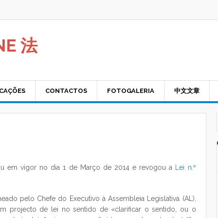
NE 法
ICAÇÕES
CONTACTOS
FOTOGALERIA
中文文章
rou em vigor no dia 1 de Março de 2014 e revogou a
Lei n.º
do pelo Chefe do Executivo à Assembleia Legislativa (AL),
m projecto de lei no sentido de «clarificar o sentido, ou o