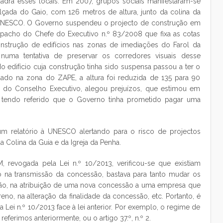
dra esses locais. Em 2007, grupos sociais manifestaram-se
lçada do Gaio, com 126 metros de altura, junto da colina da
a UNESCO. O Governo suspendeu o projecto de construção em
spacho do Chefe do Executivo n.º 83/2008 que fixa as cotas
onstrução de edifícios nas zonas de imediações do Farol da
, numa tentativa de preservar os corredores visuais desse
o edifício cuja construção tinha sido suspensa passou a ter o
ituado na zona do ZAPE, a altura foi reduzida de 135 para 90
do Conselho Executivo, alegou prejuízos, que estimou em
 tendo referido que o Governo tinha prometido pagar uma
m relatório à UNESCO alertando para o risco de projectos
 Colina da Guia e da Igreja da Penha.
, revogada pela Lei n.º 10/2013, verificou-se que existiam
 na transmissão da concessão, bastava para tanto mudar os
ão, na atribuição de uma nova concessão a uma empresa que
reno, na alteração da finalidade da concessão, etc. Portanto, é
Lei n.º 10/2013 face à lei anterior. Por exemplo, o regime de
ferimos anteriormente, ou o artigo 37.º, n.º 2.