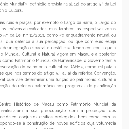
io Mundial´», definição prevista na al. 12) do artigo 5.º da Lei
nio Cultural.
rias ruas e praças, por exemplo o Largo da Barra, o Largo do
 os imóveis aí edificados, mas, também, as respectivas zonas
igo 5.º da Lei n.º 11/2013, como «o enquadramento natural ou
dos, que defenda a sua percepção, ou que com eles esteja
s de integração espacial ou estética». Tendo em conta que a
 Mundial, Cultural e Natural vigora em Macau e a posterior
cau como Património Mundial da Humanidade, o Governo tem a
eservação do património cultural da RAEM», como estipula a
e-se que, nos termos do artigo 5.º, al. a) da referida Convenção,
al que vise determinar uma função ao património cultural e
otecção do referido património nos programas de planificação
 Centro Histórico de Macau como Património Mundial da
 manifestaram a sua preocupação com a protecção dos
itectónico, conjuntos e sítios protegidos, bem como com as
 opondo-se à construção de novos edifícios cuja volumetria