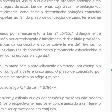
 anterior lei. Assim, o que a referida proposta pretende é tão
as legais da actual Lei de Terras, cuja única interpretação (ou
ventualmente, conducente a determinadas soluções concretas
respeitam ao fim do prazo de concessão de vários terrenos na
enos por arrendamento, a Lei n.º 10/2013 distingue entre
ssão por arrendamento é inicialmente dada a título provisório,
ísticas da concessão, e só se converte em definitiva se, no
 as cláusulas de aproveitamento previamente estabelecidas e
», como estipula o artigo 44.º.
o um prazo para o aproveitamento do terreno, por exemplo a
ior ou igual a vinte e cinco anos. O prazo de concessão por
tra-se previsto no artigo 47.º, n.º 1.
ico ao artigo 54.º da Lei n.º 6/80/M.
n.º 10/2013 estipula que as concessões provisórias não podem
 2, se o respectivo terreno se encontre anexado a um terreno
jam a ser aproveitados em conjunto.