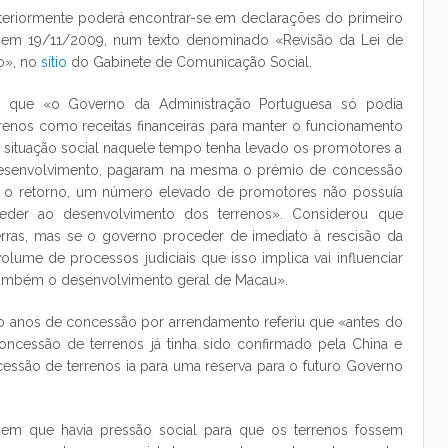
anteriormente poderá encontrar-se em declarações do primeiro
 em 19/11/2009, num texto denominado «Revisão da Lei de
o», no
sítio
do Gabinete de Comunicação Social.
o, que «o Governo da Administração Portuguesa só podia
rrenos como receitas financeiras para manter o funcionamento
situação social naquele tempo tenha levado os promotores a
desenvolvimento, pagaram na mesma o prémio de concessão
ós o retorno, um número elevado de promotores não possuía
eder ao desenvolvimento dos terrenos». Considerou que
rras, mas se o governo proceder de imediato à rescisão da
olume de processos judiciais que isso implica vai influenciar
 também o desenvolvimento geral de Macau».
co anos de concessão por arrendamento referiu que «antes do
concessão de terrenos já tinha sido confirmado pela China e
ssão de terrenos ia para uma reserva para o futuro Governo
 em que havia pressão social para que os terrenos fossem