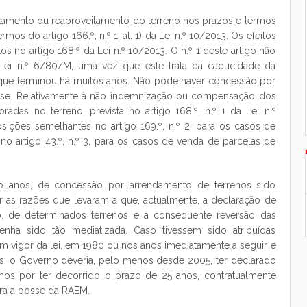
itamento ou reaproveitamento do terreno nos prazos e termos
os do artigo 166.º, n.º 1, al. 1) da Lei n.º 10/2013. Os efeitos
 no artigo 168.º da Lei n.º 10/2013. O n.º 1 deste artigo não
 Lei n.º 6/80/M, uma vez que este trata da caducidade da
que terminou há muitos anos. Não pode haver concessão por
-se. Relativamente à não indemnização ou compensação dos
adas no terreno, prevista no artigo 168.º, n.º 1 da Lei n.º
sições semelhantes no artigo 169.º, n.º 2, para os casos de
o artigo 43.º, n.º 3, para os casos de venda de parcelas de
o anos, de concessão por arrendamento de terrenos sido
r as razões que levaram a que, actualmente, a declaração de
, de determinados terrenos e a consequente reversão das
tenha sido tão mediatizada. Caso tivessem sido atribuídas
 vigor da lei, em 1980 ou nos anos imediatamente a seguir e
os, o Governo deveria, pelo menos desde 2005, ter declarado
nos por ter decorrido o prazo de 25 anos, contratualmente
para a posse da RAEM.