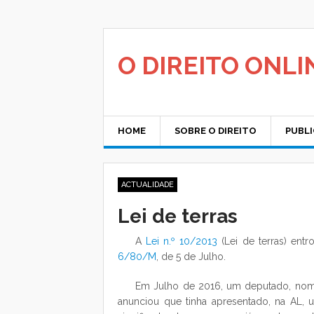
Saltar
para
o
conteúdo
O DIREITO ONLI
HOME
SOBRE O DIREITO
PUBL
ACTUALIDADE
Lei de terras
A
Lei n.º 10/2013
(Lei de terras) ent
6/80/M
, de 5 de Julho.
Em Julho de 2016, um deputado, nomea
anunciou que tinha apresentado, na AL, u