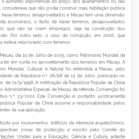
a o aumento exponencial do preço dos apartamentos ou das
, considerava que não podia construir mais habitação pública
to havia terrenos desaproveitados e Macau tem uma dimensão
ista económico, o facto de haver terrenos desaproveitados
ez que não se criam empregos, seja na construção dos
são. Por outro lado, o caso de corrupção, em 2006, que
as estava relacionado com terrenos.
e Macau, dia 15 de Julho de 2005, como Património Mundial da
a ter em conta no aproveitamento dos terrenos em Macau. A
o Mundial, Cultural e Natural foi estendida a Macau, pelo
idente da República n.º 28/98 de 14 de Julho, publicado no
rie, de 21/9/1998. A notificação da República Popular da China
o Administrativa Especial de Macau da referida Convenção foi
ivo n.º 33/2001. Esta Convenção é, portanto, juridicamente
pública Popular da China assume a responsabilidade pelos
entes da sua aplicação.
tuído por monumentos, edifícios de interesse arquitectónico,
spectivas zonas de protecção e inscrito pelo Comité do
Nações Unidas para a Educação, Ciência e Cultura, adiante