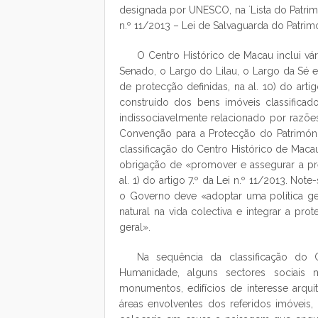
designada por UNESCO, na ´Lista do Patrimón
n.º 11/2013 – Lei de Salvaguarda do Patrimó
O Centro Histórico de Macau inclui vá
Senado, o Largo do Lilau, o Largo da Sé e
de protecção definidas, na al. 10) do art
construído dos bens imóveis classifica
indissociavelmente relacionado por razõe
Convenção para a Protecção do Património
classificação do Centro Histórico de Ma
obrigação de «promover e assegurar a pr
al. 1) do artigo 7.º da Lei n.º 11/2013. Not
o Governo deve «adoptar uma política ger
natural na vida colectiva e integrar a pr
geral».
Na sequência da classificação do
Humanidade, alguns sectores sociais
monumentos, edifícios de interesse arqu
áreas envolventes dos referidos imóveis,