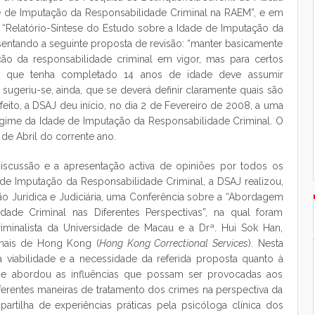
e de Imputação da Responsabilidade Criminal na RAEM”, e em
“Relatório-Síntese do Estudo sobre a Idade de Imputação da
entando a seguinte proposta de revisão: “manter basicamente
ão da responsabilidade criminal em vigor, mas para certos
e que tenha completado 14 anos de idade deve assumir
 sugeriu-se, ainda, que se deverá definir claramente quais são
feito, a DSAJ deu início, no dia 2 de Fevereiro de 2008, a uma
egime da Idade de Imputação da Responsabilidade Criminal. O
 de Abril do corrente ano.
scussão e a apresentação activa de opiniões por todos os
de Imputação da Responsabilidade Criminal, a DSAJ realizou,
o Jurídica e Judiciária, uma Conferência sobre a “Abordagem
ade Criminal nas Diferentes Perspectivas”, na qual foram
riminalista da Universidade de Macau e a Drª. Hui Sok Han,
onais de Hong Kong (
Hong Kong Correctional Services
). Nesta
 viabilidade e a necessidade da referida proposta quanto à
se abordou as influências que possam ser provocadas aos
iferentes maneiras de tratamento dos crimes na perspectiva da
partilha de experiências práticas pela psicóloga clínica dos