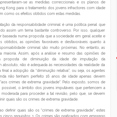
apresentaram-se as medidas correccionais e os planos de
ng Kong para o tratamento dos jovens infractores com idade
em como os efeitos obtidos com estas medidas.
tação da responsabilidade criminal é uma política penal que
endo assim um tema bastante controverso. Por isso, qualquer
ser baseada numa proposta que a sociedade em geral aceite e
 obtidos, as opiniões favoráveis e desfavoráveis quanto à
ponsabilidade criminal são muito próximas. No entanto, as
a maioria. Assim, após a análise e resumo das opiniões de
a proposta de diminuição da idade de imputação da
em absoluto, não é adequada às necessidades da realidade da
inal a adopção da “diminuição relativa”, ou seja, os agentes
nda não tenham perfeito 16 anos de idade apenas devem
 “aos crimes de extrema gravidade”. Pelo exposto, somos de
o possível, o âmbito dos jovens imputáveis que pertencem a
 moderada para proceder a tal revisão, pelo que, se devem
efinir quais são os crimes de extrema gravidade.
o definir quais são os “crimes de extrema gravidade”, estes
s cinco requisitos: 1. Os crimes são praticados com emprego