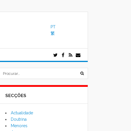
PT
繁
submeter
formulário
SECÇÕES
de
pesquisa
Actualidade
Doutrina
Menores