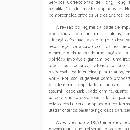
Serviços Correccionais de Hong Kong, 
reabilitação actualmente adoptados em Ho
compreendida entre os 14 e os 17 anos, b
A revisão do regime da idade de impu
pode causar fortes influências futuras, s
alteração efectuada a este regime, deve 
reconheça. De acordo com os resultados
diminuição da idade de imputação da res
opiniões favoráveis ganham por uma frac
todos os sectores, entende-se que 
responsabilidade criminal para 14 anos, 
RAEM. Por isso, sugere-se como proposta f
que tenham completado 14 anos mas ai
assumir responsabilidade criminal quanto
parecer que se deve reduzir, tanto quant
esta camada etária, adoptando uma forma
utilizar critérios bastante rigorosos para d
Após o estudo, a DSAJ entende que, a
devem reúnir cumulativamente os seguinte