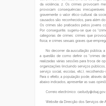
da violência; 2. Os crimes provocam me
provocam consequências irrecuperáveis 
gravemente o valor ético-cultural da soci
causados são reconhecidos, para além do 
Os crimes são praticados pelos jovens 
Por conseguinte, sugeriu-se que os “cri
categorias de crimes: crimes que provo
física; e crimes sexuais graves que empreg
No decorrer da auscultação pública,
a questão de como definir os “crimes d
realizadas várias sessões para troca de opi
organizações (incluindo serviços públicos, 
serviço social, escolas, etc.), recolhend
Para o efeito, a população pode, através 
abaixo indicados, apresentar as suas opiniõ
Correio electrónico: castudy@dsaj.gov
Website da Direcção dos Serviços de A