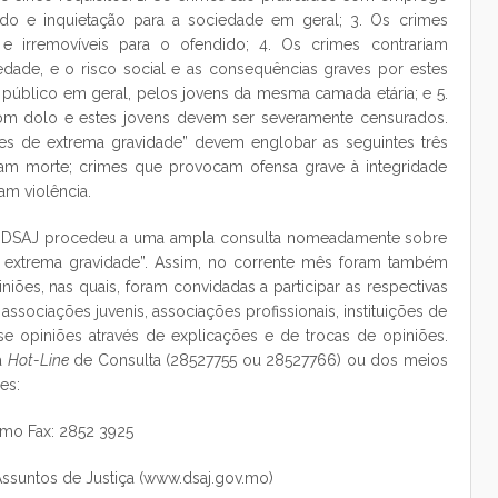
do e inquietação para a sociedade em geral; 3. Os crimes
e irremovíveis para o ofendido; 4. Os crimes contrariam
edade, e o risco social e as consequências graves por estes
público em geral, pelos jovens da mesma camada etária; e 5.
com dolo e estes jovens devem ser severamente censurados.
mes de extrema gravidade” devem englobar as seguintes três
cam morte; crimes que provocam ofensa grave à integridade
am violência.
 a DSAJ procedeu a uma ampla consulta nomeadamente sobre
e extrema gravidade”. Assim, no corrente mês foram também
niões, nas quais, foram convidadas a participar as respectivas
associações juvenis, associações profissionais, instituições de
o-se opiniões através de explicações e de trocas de opiniões.
da
Hot-Line
de Consulta (28527755 ou 28527766) ou dos meios
es:
.mo Fax: 2852 3925
ssuntos de Justiça (www.dsaj.gov.mo)