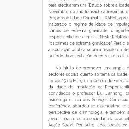
para efectuarem um “Estudo sobre a Idad
Novembro do ano transacto apresentou o 
Responsabilidade Criminal na RAEM”, apres
inalterado o regime de idade de imputaç
crimes de extrema gravidade, o agent
responsabilidade criminal”. Neste Relatório
“os crimes de extrema gravidade”. Para o e
auscultação pública sobre a revisão do R
período da auscultação decorre até o dia 1
No intuito de promover uma ampla di
sectores sociais quanto ao tema da Idade 
no dia 25 de Março, no Centro de Formaçã
da Idade de Imputação da Responsabilid
convidados o professor Liu, Jianhong, c
psicóloga clínica dos Serviços Correcci
conferência, abordou-se essencialmente a
perspectiva de criminologia, e também 
jovens infractores e à sociedade face às d
Acção Social. Por outro lado, através da 