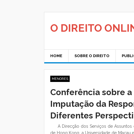
Saltar
para
o
conteúdo
O DIREITO ONLI
HOME
SOBRE O DIREITO
PUBL
MENORES
Conferência sobre a
Imputação da Respon
Diferentes Perspect
A Direcção dos Serviços de Assuntos 
de Hong Kong, a Universidade de Macau e