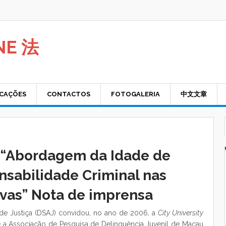
NE 法
ICAÇÕES
CONTACTOS
FOTOGALERIA
中文文章
 “Abordagem da Idade de
sabilidade Criminal nas
ivas” Nota de imprensa
de Justiça (DSAJ) convidou, no ano de 2006, a
City University
 a Associação de Pesquisa de Delinquência Juvenil de Macau