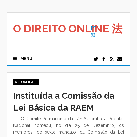
Saltar
para
o
conteúdo
O DIREITO ONLINE 法
PT
繁
MENU
ACTUALIDADE
Instituída a Comissão da
Lei Básica da RAEM
O Comité Permanente da 14ª Assembleia Popular
Nacional nomeou, no dia 25 de Dezembro, os
membros, do sexto mandato, da Comissão da Lei