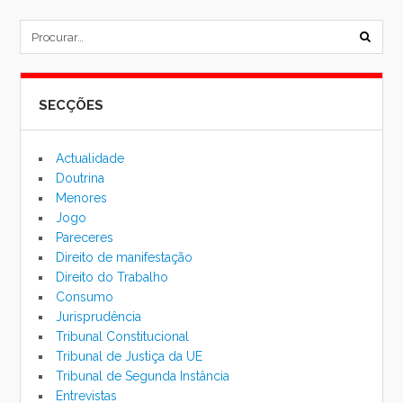
post
subm
formu
SECÇÕES
de
pesqu
Actualidade
Doutrina
Menores
Jogo
Pareceres
Direito de manifestação
Direito do Trabalho
Consumo
Jurisprudência
Tribunal Constitucional
Tribunal de Justiça da UE
Tribunal de Segunda Instância
Entrevistas