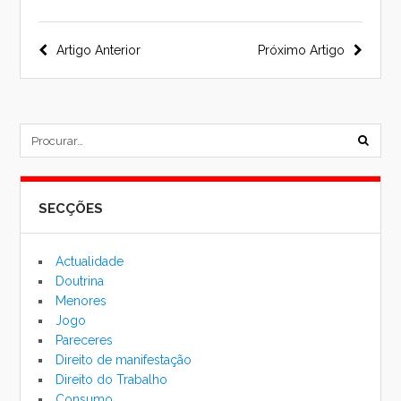
Navegação
Artigo Anterior
Próximo Artigo
do
post
subm
formu
SECÇÕES
de
pesqu
Actualidade
Doutrina
Menores
Jogo
Pareceres
Direito de manifestação
Direito do Trabalho
Consumo