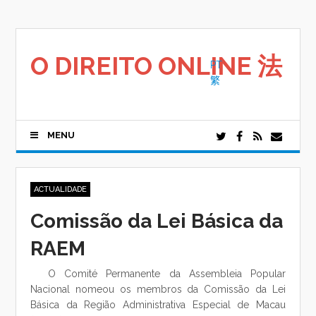
Saltar
para
o
conteúdo
O DIREITO ONLINE 法
PT
繁
MENU
ACTUALIDADE
Comissão da Lei Básica da
RAEM
O Comité Permanente da Assembleia Popular
Nacional nomeou os membros da Comissão da Lei
Básica da Região Administrativa Especial de Macau