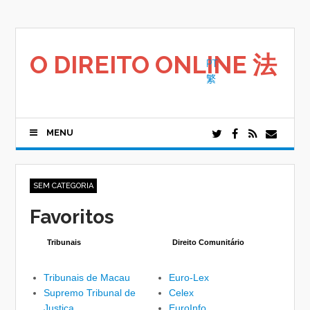
Saltar
para
o
conteúdo
O DIREITO ONLINE 法
PT
繁
MENU
SEM CATEGORIA
Favoritos
Tribunais
Direito Comunitário
Tribunais de Macau
Euro-Lex
Supremo Tribunal de
Celex
Justiça
EuroInfo