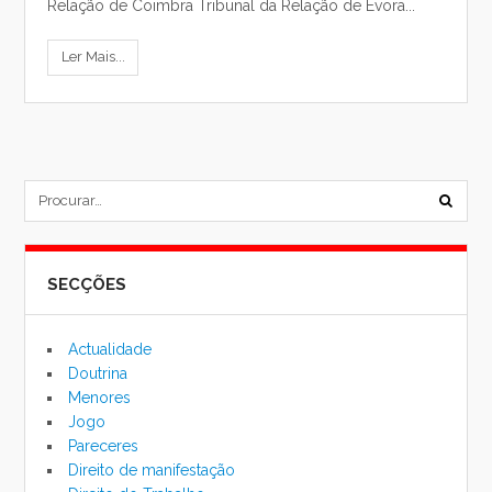
Relação de Coimbra Tribunal da Relação de Évora...
Ler Mais...
subm
formu
SECÇÕES
de
pesqu
Actualidade
Doutrina
Menores
Jogo
Pareceres
Direito de manifestação