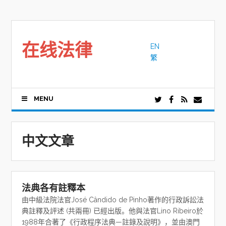
Skip
to
content
在线法律
EN
繁
MENU
中文文章
法典各有註釋本
由中級法院法官José Cândido de Pinho著作的行政訴訟法
典註釋及評述 (共兩冊) 已經出版。他與法官Lino Ribeiro於
1988年合著了《行政程序法典—註錄及說明》，並由澳門