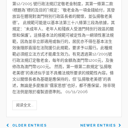
第12/2005 號行政法規訂定敬老金制度，其第一條第二款
(標題為“標的及目的”)規定：“敬老金為一項金錢給付，其發
放旨在體現對澳門特別行政區長者的關懷，並弘揚敬老美
德”。 此規範可能是以基本法第三十八條第三段為依據，其
規定：“未成年人、老年人和殘疾人受澳門特別行政區的關
懷和保護”。這條基本法的規範可被定性為一綱領性憲法規
範，因為並非立即適用或執行的，居民亦不得在基本法生
效後隨即直接在法院援引此規範，要求予以履行。此種規
範必須經立法方式才能產生效力。有見透過第12/2005號
行政法規訂定敬老金，每年的金額為澳門幣1200元，及後
修改為澳門幣1500元。 然而，第一條第二款規定“弘揚敬
老美德”的表述似乎並不具備法規所要求的規範性內容。條
文以關懷長者為基礎是應保持的，但“弘揚敬老美德”的表
述，無論是多麼推崇“儒家思想”也好，都不應保留，除非現
在法例是限於複製道德準則。 01/11/2006
阅读全文...
OLDER ENTRIES
NEWER ENTRIES