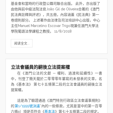
基金會和當時的行政暨公職司聯合出版。 此外，亦出版了
由他與前中級法院法官João Gil de Oliveira合著的《澳門
民法典註釋與評述》，共五冊，內容涵蓋《民法典》第一
卷總則部分。 上述著作由法律及司法培訓中心出版，中心
主任Manuel Marcelino Escovar Trigo現兼任澳門大學法
學院葡語法學課程之教授。 11/8/2018
阅读全文...
立法會議員的嗣後立法提案權
在《澳門公法的文獻 － 權利、過渡和延續性》一書
中，刊登了簡天龍於二零零零年纂寫的未發表的文章，名
為《基本法》 第七十五條第二段的立法會議員的嗣後立法
提案權。
這是為了驗證通過《澳門特別行政區立法會議事規則》
的
第1/1999號決議
*內的一些條款，尤其是當中的第一百零
六條a）項是否符合《
基本法
》第七十五條第二段的規定。