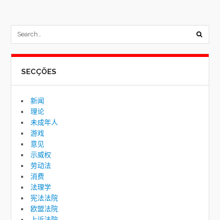
submi
sear
SECÇÕES
form
新闻
理论
未成年人
游戏
意见
示威权
劳动法
消费
法理学
宪法法院
欧盟法院
上诉法院