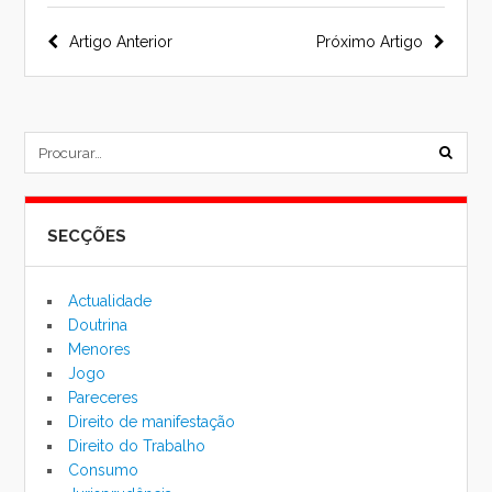
Navegação
Artigo Anterior
Próximo Artigo
do
post
subm
formu
SECÇÕES
de
pesqu
Actualidade
Doutrina
Menores
Jogo
Pareceres
Direito de manifestação
Direito do Trabalho
Consumo