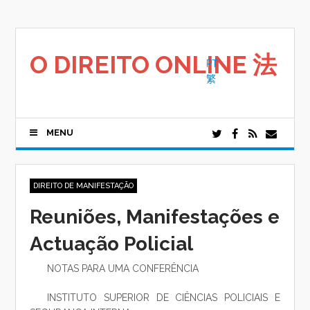
Saltar
para
o
conteúdo
O DIREITO ONLINE 法
PT
繁
MENU
DIREITO DE MANIFESTAÇÃO
Reuniões, Manifestações e
Actuação Policial
NOTAS PARA UMA CONFERÊNCIA
INSTITUTO SUPERIOR DE CIÊNCIAS POLICIAIS E