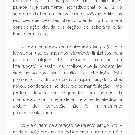
bondade das críticas políticas dos manifestantes,
parece hoje claramente inconstitucional o n.º 2 do
artigo 1.º da Lei, em cujos termos «são interditas as
reuniões que pelo seu objecto ofendam a honra e a
consideração devida aos órgãos de soberania e às
Forças Armadas»;
(b) – a interrupção de manifestação (artigo 5.º): – o
legislador usa os mesmos
standards
limitativos para
justificar qualquer das decisões (interdição ou
interrupção); – assim, os motivos que já podiam ter
sido invocados para justificar a interdição (não
proferida) – e desde que não hajam surgido factos
novos, ponderáveis, no decurso da manifestação – não
podem depois ser esgrimidos em abono da
interrupção; – a maneira de enunciar e de efectivar a
ordem de interrupção não foi minimamente
procedimentalizada;
(c) – a ordem de alteração de trajecto (artigo 6.º): –
nítida relação de subsidiariedade entre o n.º 1 e o n.º 2