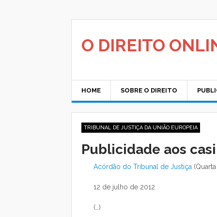
Saltar
para
o
conteúdo
O DIREITO ONLI
HOME
SOBRE O DIREITO
PUBL
TRIBUNAL DE JUSTIÇA DA UNIÃO EUROPEIA
Publicidade aos cas
Acórdão do Tribunal de Justiça
(Quarta
12 de julho de 2012
(…)