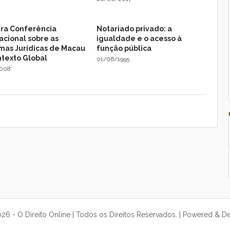
ira Conferência
Notariado privado: a
acional sobre as
igualdade e o acesso à
mas Jurídicas de Macau
função pública
ntexto Global
01/06/1995
2008
6 - O Direito Online | Todos os Direitos Reservados. | Powered & D