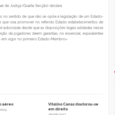
l de Justiça (Quarta Secção) declara:
ado no sentido de que não se opõe à legislação de um Estado-
 que visa promover no referido Estado estabelecimentos de
é autorizada desde que as disposições legais adotadas nesse
ão de jogadores deem garantias, no essencial, equivalentes
s em vigor no primeiro Estado-Membro».
o aéreo
Vitalino Canas doutorou-se
em direito
2023
26/06/2017