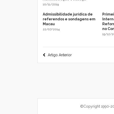
10/11/2019
Admissibilidade jurídica de
Prime
referendos e sondagens em
Intern
Macau
Refor
no Co
22/07/2014
15/12/
Navegação
Artigo Anterior
do
post
©Copyright 1990-202