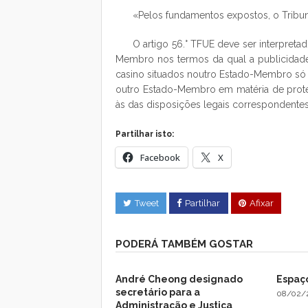
«Pelos fundamentos expostos, o Tribuna
O artigo 56.° TFUE deve ser interpret
Membro nos termos da qual a publicidade
casino situados noutro Estado-Membro só 
outro Estado-Membro em matéria de proteç
às das disposições legais correspondente
Partilhar isto:
Facebook
X
Tweet
Partilhar
Afixar
PODERÁ TAMBÉM GOSTAR
André Cheong designado
Espaç
secretário para a
08/02/
Administração e Justiça