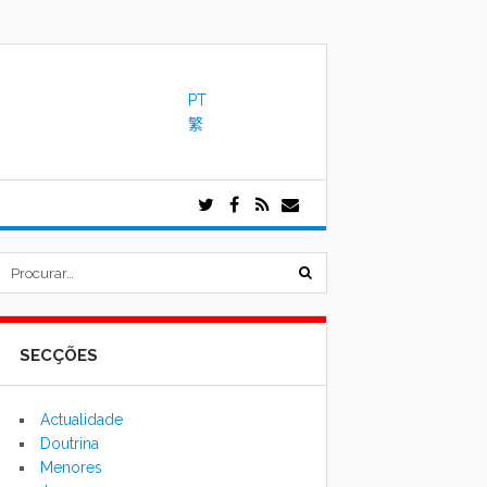
PT
繁
submeter
formulário
SECÇÕES
de
pesquisa
Actualidade
Doutrina
Menores