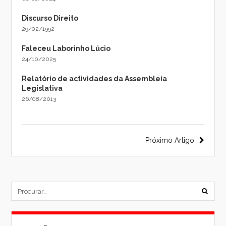
Discurso Direito
29/02/1992
Faleceu Laborinho Lúcio
24/10/2025
Relatório de actividades da Assembleia
Legislativa
26/08/2013
Navegação
Próximo Artigo
do
post
subm
formu