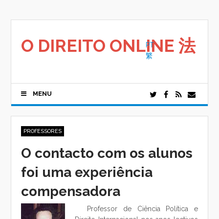
Saltar
para
o
conteúdo
O DIREITO ONLINE 法
PT
繁
MENU
PROFESSORES
O contacto com os alunos
foi uma experiência
compensadora
Professor de Ciência Política e