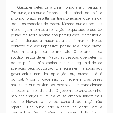
Qualquer deles daria uma monografia universitária.
Em suma, diria que o fenómeno da ausência de política
a longo prazo resulta da transitoriedade que atingiu
todos os aspectos de Macau. Mesmo que as pessoas
não o digam, tem-se a sensação de que tudo o que faz
(e não me refiro apenas aos portugueses) é transitório,
está condenado a mudar ou a transformar-se. Nesse
contexto é quase impossível pensar-se a longo prazo.
Predomina a política do imediato. O fenómeno da
solidão resulta de em Macau as pessoas que detêm o
poder político não captarem a sua legitimidade da
aceitação pela população. Em regra nem há apoio aos
governantes nem há oposição, ou, quando há é
pontual. A comunidade não conhece e muitas vezes
mal sabe que existem as pessoas que condicionam
aspectos do seu dia a dia. O governante entra sozinho,
não cria amigos e um dia vai-se embora, talvez mais
sozinho. Noventa e nove por cento da população não
reparou. Por outro lado a fonte de onde vem a
legitimidade são os órgãos de soberania da República.