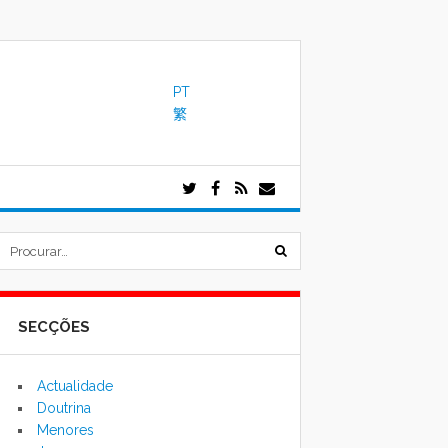
PT
繁
submeter
formulário
SECÇÕES
de
pesquisa
Actualidade
Doutrina
Menores