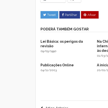
Tweet
Partilhar
Afixar
PODERÁ TAMBÉM GOSTAR
Lei Básica: os perigos da
Na Chi
revisão
intern
às dec
09/05/1990
01/03/1
Publicações Online
A inici
04/11/2003
20/01/