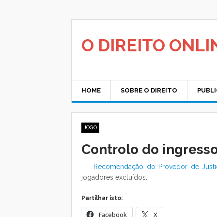
Saltar
para
o
conteúdo
O DIREITO ONLI
HOME
SOBRE O DIREITO
PUBL
JOGO
Controlo do ingresso
Recomendação do Provedor de Justi
jogadores excluídos.
Partilhar isto:
Facebook
X