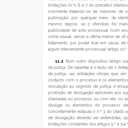
limitações (n.ºs 6 e 7 do preceito) intere
mormente tratando-se de menores de ce
publicação, por qualquer meio, da ident
mesmo depois, se o ofendido for menor 
publicidade de acto processual (com excl
crime sexual, sendo a vítima menor de 16 
tratamento, por poder ficar em causa, de f
algum interveniente processual (artigo 10.º
11.2
. Num outro dispositivo (artigo 11
de justiça. De salientar é o facto de o An
de justiça: «as entidades oficiais que, 
contacto com o processo e os elementos a
vinculação ao segredo de justiça, e enq
proibição de divulgação aplicáveis aos su
chamadas ao processo ou com ele, ou se
divulgar os elementos do processo de
concretamente estipula o n.º 3 do citado 
de divulgação deverão ser entendidas, qu
limitações constantes dos artigos 5.º e 114.º, 