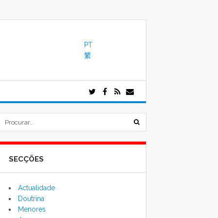
PT
繁
submeter
formulário
SECÇÕES
de
pesquisa
Actualidade
Doutrina
Menores