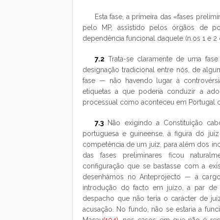
Esta fase, a primeira das «fases prel
pelo MP, assistido pelos órgãos de pol
dependência funcional daquele (n.
os
1 e 2 
7.2
Trata-se claramente de uma fase
designação tradicional entre nós, de alg
fase — não havendo lugar à controvérsi
etiquetas a que poderia conduzir a ado
processual como aconteceu em Portugal co
7.3
Não exigindo a Constituição cab
portuguesa e guineense, a figura do jui
competência de um juiz, para além dos inc
das fases preliminares ficou naturalme
configuração que se bastasse com a exis
desenhámos no Anteprojecto — a cargo
introdução do facto em juízo, a par de
despacho que não teria o carácter de ju
acusação. No fundo, não se estaria a fu