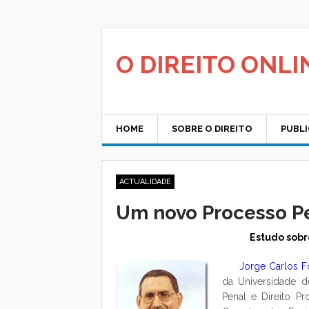
Saltar
para
o
conteúdo
O DIREITO ONLI
HOME
SOBRE O DIREITO
PUBL
ACTUALIDADE
Um novo Processo P
Estudo sobr
Jorge Carlos 
da Universidade de
Penal e Direito Pr