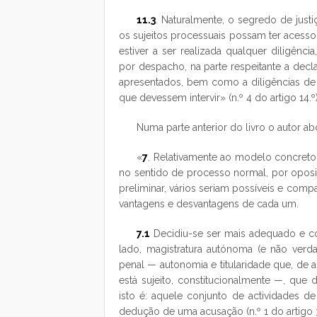
11.3
. Naturalmente, o segredo de just
os sujeitos processuais possam ter acesso 
estiver a ser realizada qualquer diligênc
por despacho, na parte respeitante a dec
apresentados, bem como a diligências de 
que devessem intervir» (n.º 4 do artigo 14.º
Numa parte anterior do livro o autor 
«
7
. Relativamente ao modelo concreto
no sentido de processo normal, por oposi
preliminar, vários seriam possíveis e comp
vantagens e desvantagens de cada um.
7.1
Decidiu-se ser mais adequado e c
lado, magistratura autónoma (e não verda
penal — autonomia e titularidade que, de 
está sujeito, constitucionalmente —, que 
isto é: aquele conjunto de actividades d
dedução de uma acusação (n.º 1 do artigo 3