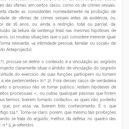
sses das vítimas, em certos casos, como os de crimes sexuais,
rta idade: as consistentes nomeadamente na proibição de
idade de vítimas de crimes sexuais antes da audiência, ou,
de 16 anos, ou, ainda, a restrição, total ou parcial, da,
usão da leitura da sentença final) nas mesmas hipóteses de
anos, ou noutras situações que o juiz considere merecer igual
orma relevante, «a intimidade pessoal, familiar ou social» de
 do Anteprojecto).
4.º), procura-se definir o conteúdo e a vinculação ao segredo
teprojecto claramente situar o âmbito de vinculação do segredo
em virtude do exercício de suas funções participem ou tomem
 ele pertencentes» (n.º 2). Fora desses casos de verdadeira
uanto o processo não se tomar público, restam hipóteses de
jeitos processuais «… ou outras quaisquer pessoas que forem
us termos, tiverem tomado contacto», as quais não poderão
 que, por essa via, tiverem tido conhecimento. É o que
artigo 114.º. Toma-se claro, porém, que mesmo tais proibições
ando se trata do arguido, melhor, da defesa, no quadro das
n.º 5, já referidos.