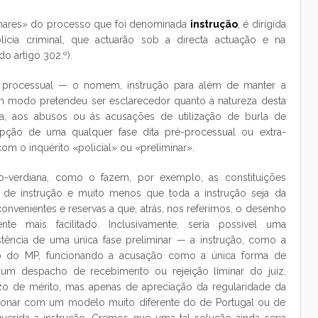
iminares» do processo que foi denominada
instrução
, é dirigida
ícia criminal, que actuarão sob a directa actuação e na
do artigo 302.º).
 processual — o nomem, instrução para além de manter a
um modo pretendeu ser esclarecedor quanto à natureza desta
a, aos abusos ou ás acusações de utilização de burla de
pção de uma qualquer fase dita pré-processual ou extra-
m o inquérito «policial» ou «preliminar».
o-verdiana, como o fazem, por exemplo, as constituições
z de instrução e muito menos que toda a instrução seja da
onvenientes e reservas a que, atrás, nos referimos, o desenho
nte mais facilitado. Inclusivamente, seria possível uma
tência de uma única fase preliminar — a instrução, como a
 do MP, funcionando a acusação como a única forma de
 um despacho de recebimento ou rejeição liminar do juiz,
ízo de mérito, mas apenas de apreciação da regularidade da
ncionar com um modelo muito diferente do de Portugal ou de