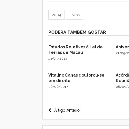
2004
Livros
PODERÁ TAMBÉM GOSTAR
Estudos Relativos à Lei de
Aniver
Terras de Macau
21/09/
13/09/2019
Vitalino Canas doutorou-se
Acórdã
em direito
Reuni
26/06/2017
08/05/
Navegação
Artigo Anterior
do
post