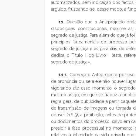
automatizados, sem indicação dos factos 
arguido, frustrando-se, desse modo, a fun
11
. Questão que o Anteprojecto pret
disposições constitucionais, maxime as
segredo de justiça. Para além do que já foi
princípios fundamentais do processo pe
segredo de justiça e as garantias de defe
dedica o Título I do Livro I (este, refe
segredo de justiça».
11.1
. Começa o Anteprojecto por escl
de pronúncia ou, se a ele não houver luga
vigorando até esse momento o segredo de 
mesmo artigo, em que se traduz a publici
regra geral de publicidade a partir daque
de transmissão de imagens ou tomada de 
opuser (n.º 5); a proibição, antes de pro
ou documentos do processo, salvo em cas
presidir à fase processual no momento d
relativos à intimidade da vida privada qu