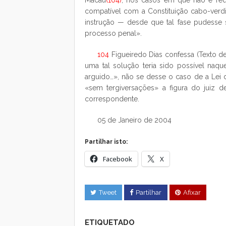
Macau
(104)
, nos casos em que não é requ
compatível com a Constituição cabo-verd
instrução — desde que tal fase pudesse sa
processo penal».
104
Figueiredo Dias confessa (Texto de
uma tal solução teria sido possível naque
arguido…», não se desse o caso de a Lei d
«sem tergiversações» a figura do juiz de
correspondente.
05 de Janeiro de 2004
Partilhar isto:
Facebook
X
Tweet
Partilhar
Afixar
ETIQUETADO