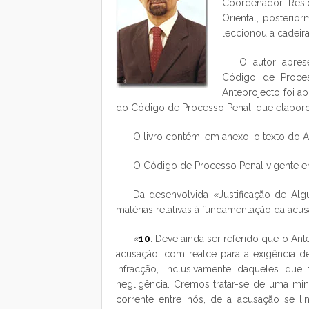
Coordenador Resi
Oriental, posterio
leccionou a cadeira
O autor apre
Código de Proce
Anteprojecto foi 
do Código de Processo Penal, que elaboro
O livro contém, em anexo, o texto do A
O Código de Processo Penal vigente e
Da desenvolvida «Justificação de Al
matérias relativas à fundamentação da acus
«
10
. Deve ainda ser referido que o Ant
acusação, com realce para a exigência de
infracção, inclusivamente daqueles que
negligência. Cremos tratar-se de uma minú
corrente entre nós, de a acusação se l