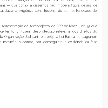
erida a instrução. Cremos que uma tal solução ainda seria
iana — que como já dissemos não impõe a figura de juiz de
tisfazer a exigência constitucional de contraditoriedade do
 Apresentação do Anteprojecto do CPP de Macau, cit., 5) que
le território, «…sem desprotecção relevante dos direitos do
e Organização Judiciária e a própria Lei Básica consagrarem
 instrução, supondo, por conseguinte, a existência da fase