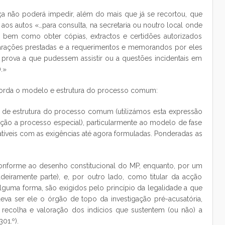
iça não poderá impedir, além do mais que já se recortou, que
aos autos «…para consulta, na secretaria ou noutro local onde
ia, bem como obter cópias, extractos e certidões autorizados
larações prestadas e a requerimentos e memorandos por eles
prova a que pudessem assistir ou a questões incidentais em
).»
aborda o modelo e estrutura do processo comum:
 de estrutura do processo comum (utilizámos esta expressão
ção a processo especial), particularmente ao modelo de fase
atíveis com as exigências até agora formuladas. Ponderadas as
onforme ao desenho constitucional do MP, enquanto, por um
deiramente parte), e, por outro lado, como titular da acção
alguma forma, são exigidos pelo princípio da legalidade a que
deva ser ele o órgão de topo da investigação pré-acusatória,
e recolha e valoração dos indícios que sustentem (ou não) a
01.º).