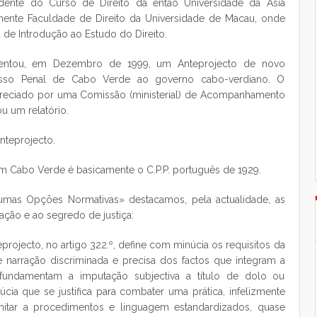
dente do Curso de Direito da então Universidade da Ásia
rmente Faculdade de Direito da Universidade de Macau, onde
 de Introdução ao Estudo do Direito.
sentou, em Dezembro de 1999, um Anteprojecto de novo
sso Penal de Cabo Verde ao governo cabo-verdiano. O
apreciado por uma Comissão (ministerial) de Acompanhamento
u um relatório.
nteprojecto.
m Cabo Verde é basicamente o C.P.P. português de 1929.
gumas Opções Normativas» destacamos, pela actualidade, as
ação e ao segredo de justiça:
eprojecto, no artigo 322.º, define com minúcia os requisitos da
 narração discriminada e precisa dos factos que integram a
 fundamentam a imputação subjectiva a título de dolo ou
cia que se justifica para combater uma prática, infelizmente
imitar a procedimentos e linguagem estandardizados, quase