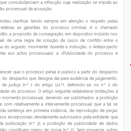
que consubstanciam a infracção cuja realização se imputa ao
ção processual da acusação.
endeu clarificar, tendo sempre em atenção o respeito pelas
 relativas às garantias do processo criminal, é o chamado
 dito, a propósito da consagração, em dispositivo incluído nos
nal, de uma regra de solução da casos de conflito entre o
sa do arguido, mormente durante a instrução, o Anteprojecto
rente aos actos processuais), a «Publicidade do processo e
arecer que o processo penal é público a partir do despacho
r, do despacho que designa dia para audiência de julgamento,
justiça (n.º 1 do artigo 111.º), definindo-se, no n.º 2 do
dade do processo. O artigo seguinte estabelece limitações à
le momento processual, devendo ser sublinhados: a proibição
som relativamente a interveniente processual que a tal se
ferida sentença em primeira instância, de reprodução de peças
os excepcionais devidamente autorizados pela entidade que
a publicação (n.º 3); a proibição de publicidade de dados
e não constituam meios de prova (n.º 2). Sem esquecer outras