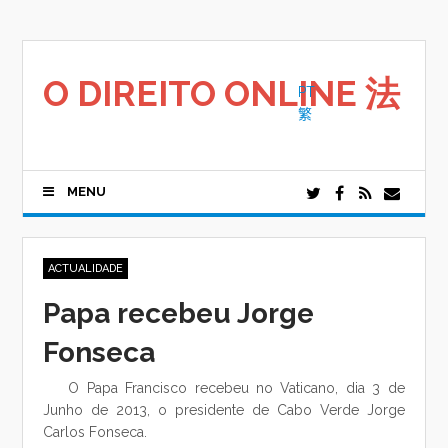
Saltar
para
o
conteúdo
O DIREITO ONLINE 法
PT
繁
MENU
ACTUALIDADE
Papa recebeu Jorge
Fonseca
O Papa Francisco recebeu no Vaticano, dia 3 de
Junho de 2013, o presidente de Cabo Verde Jorge
Carlos Fonseca.