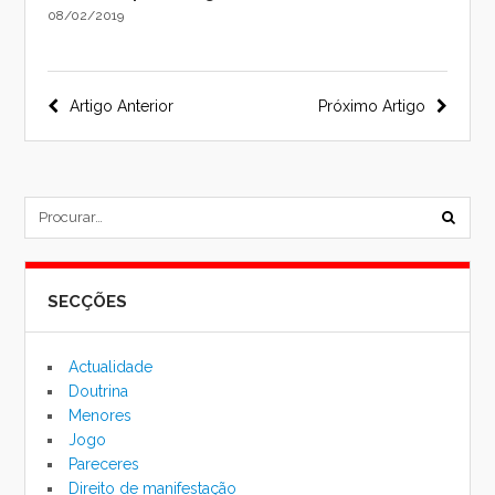
08/02/2019
Navegação
Artigo Anterior
Próximo Artigo
do
post
subm
formu
SECÇÕES
de
pesqu
Actualidade
Doutrina
Menores
Jogo
Pareceres
Direito de manifestação