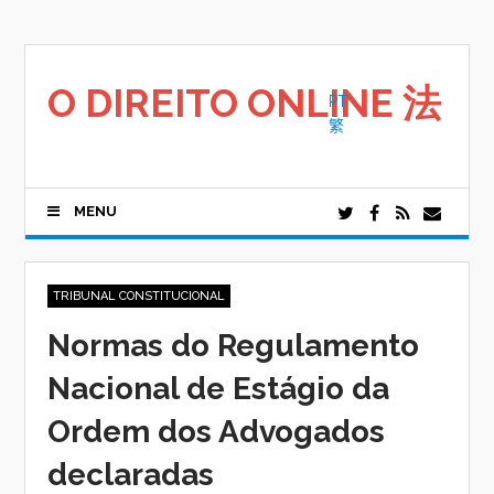
Saltar
para
o
conteúdo
O DIREITO ONLINE 法
PT
繁
MENU
TRIBUNAL CONSTITUCIONAL
Normas do Regulamento
Nacional de Estágio da
Ordem dos Advogados
declaradas