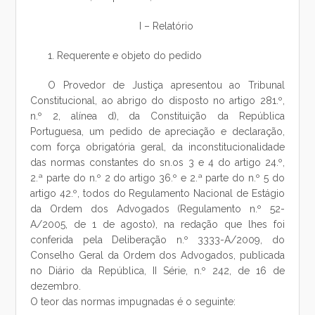
I – Relatório
1. Requerente e objeto do pedido
O Provedor de Justiça apresentou ao Tribunal
Constitucional, ao abrigo do disposto no artigo 281.º,
n.º 2, alínea d), da Constituição da República
Portuguesa, um pedido de apreciação e declaração,
com força obrigatória geral, da inconstitucionalidade
das normas constantes do sn.os 3 e 4 do artigo 24.º,
2.ª parte do n.º 2 do artigo 36.º e 2.ª parte do n.º 5 do
artigo 42.º, todos do Regulamento Nacional de Estágio
da Ordem dos Advogados (Regulamento n.º 52-
A/2005, de 1 de agosto), na redação que lhes foi
conferida pela Deliberação n.º 3333-A/2009, do
Conselho Geral da Ordem dos Advogados, publicada
no Diário da República, II Série, n.º 242, de 16 de
dezembro.
O teor das normas impugnadas é o seguinte: