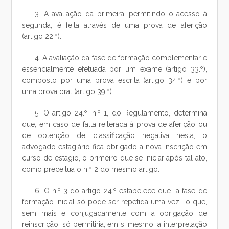
3. A avaliação da primeira, permitindo o acesso à
segunda, é feita através de uma prova de aferição
(artigo 22.º).
4. A avaliação da fase de formação complementar é
essencialmente efetuada por um exame (artigo 33.º),
composto por uma prova escrita (artigo 34.º) e por
uma prova oral (artigo 39.º).
5. O artigo 24.º, n.º 1, do Regulamento, determina
que, em caso de falta reiterada à prova de aferição ou
de obtenção de classificação negativa nesta, o
advogado estagiário fica obrigado a nova inscrição em
curso de estágio, o primeiro que se iniciar após tal ato,
como preceitua o n.º 2 do mesmo artigo.
6. O n.º 3 do artigo 24.º estabelece que “a fase de
formação inicial só pode ser repetida uma vez”, o que,
sem mais e conjugadamente com a obrigação de
reinscrição, só permitiria, em si mesmo, a interpretação