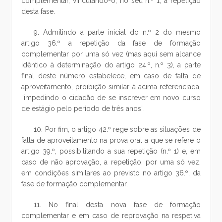
complementar, vinculando-o, no seu n.º 1, à repetição
desta fase.
9. Admitindo a parte inicial do n.º 2 do mesmo
artigo 36.º a repetição da fase de formação
complementar por uma só vez (mas aqui sem alcance
idêntico à determinação do artigo 24.º, n.º 3), a parte
final deste número estabelece, em caso de falta de
aproveitamento, proibição similar à acima referenciada,
“impedindo o cidadão de se inscrever em novo curso
de estágio pelo período de três anos”.
10. Por fim, o artigo 42.º rege sobre as situações de
falta de aproveitamento na prova oral a que se refere o
artigo 39.º, possibilitando a sua repetição (n.º 1) e, em
caso de não aprovação, a repetição, por uma só vez,
em condições similares ao previsto no artigo 36.º, da
fase de formação complementar.
11. No final desta nova fase de formação
complementar e em caso de reprovação na respetiva