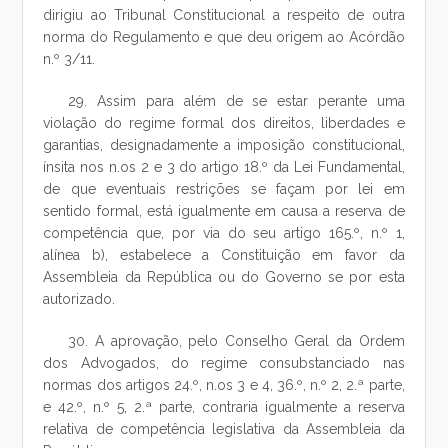
dirigiu ao Tribunal Constitucional a respeito de outra
norma do Regulamento e que deu origem ao Acórdão
n.º 3/11.
29. Assim para além de se estar perante uma
violação do regime formal dos direitos, liberdades e
garantias, designadamente a imposição constitucional,
ínsita nos n.os 2 e 3 do artigo 18.º da Lei Fundamental,
de que eventuais restrições se façam por lei em
sentido formal, está igualmente em causa a reserva de
competência que, por via do seu artigo 165.º, n.º 1,
alínea b), estabelece a Constituição em favor da
Assembleia da República ou do Governo se por esta
autorizado.
30. A aprovação, pelo Conselho Geral da Ordem
dos Advogados, do regime consubstanciado nas
normas dos artigos 24.º, n.os 3 e 4, 36.º, n.º 2, 2.ª parte,
e 42.º, n.º 5, 2.ª parte, contraria igualmente a reserva
relativa de competência legislativa da Assembleia da