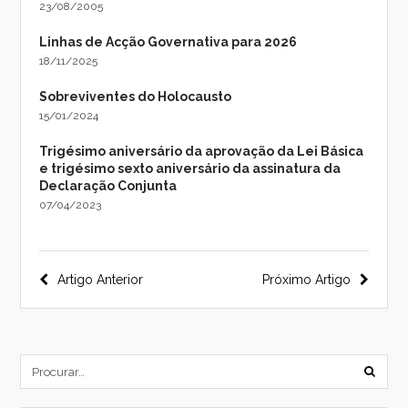
23/08/2005
Linhas de Acção Governativa para 2026
18/11/2025
Sobreviventes do Holocausto
15/01/2024
Trigésimo aniversário da aprovação da Lei Básica
e trigésimo sexto aniversário da assinatura da
Declaração Conjunta
07/04/2023
Navegação
Artigo Anterior
Próximo Artigo
do
post
subm
formu