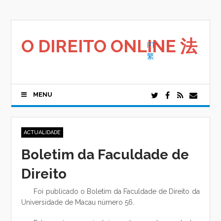
Saltar
para
o
conteúdo
O DIREITO ONLINE 法
PT
繁
MENU
ACTUALIDADE
Boletim da Faculdade de
Direito
Foi publicado o Boletim da Faculdade de Direito da
Universidade de Macau número 56.