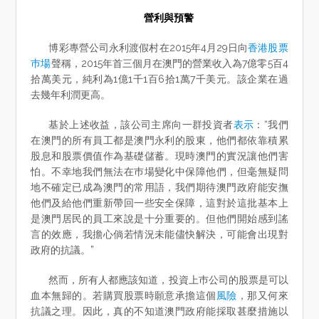
營利與預警
博彩專營公司永利渡假村在2015年4月29日向
香港股票
巿場
聲稱，2015年首三個月在澳門的營業收入為7億零5百4
拾萬美元，純利為1億1千1百6拾1萬7千美元。該企業在過
去幾年利潤更高。
基於上述收益，該公司主席向一群投資者
表示
：“我們
在澳門的所有員工都是澳門永利的股東，他們都依靠積累
股息和股票價值作為基礎儲蓄。現時澳門的實況讓他們害
怕。不幸地我們無法在巿場變化中保障他們，但毫無疑問
地不確定已成為澳門的常用語，我們期待澳門政府能安撫
他們及給他們重新帶回一些安全保障，這對於這批基本上
是澳門居民的員工來說是十分重要的。但他們開始感到謠
言的效應，我擔心倘若情況未能儘快解決，可能會出現對
政府的抗議。”
然而，所有人都應該知道，投資上巿公司的股票是可以
血本無歸的。若購買股票時願意承擔這個
風險
，那又何來
抗議之理。因此，真的不知道澳門政府能採取甚麼措施以