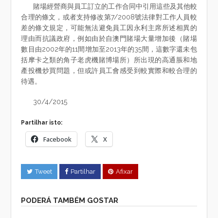
賭場經營商與員工訂立的工作合同中引用這些及其他較
合理的條文，或者支持修改第7/2008號法律對工作人員較
差的條文規定，可能無法避免員工因永利主席所述相異的
理由而抗議政府，例如由於自澳門賭場大量增加後（賭場
數目由2002年的11間增加至2013年的35間，這數字還未包
括摩卡之類的角子老虎機賭博場所）所出現的高通脹和地
產投機炒買問題，但或許員工會感受到較實際和較合理的
待遇。
30/4/2015
Partilhar isto:
Facebook
X
Tweet
Partilhar
Afixar
PODERÁ TAMBÉM GOSTAR