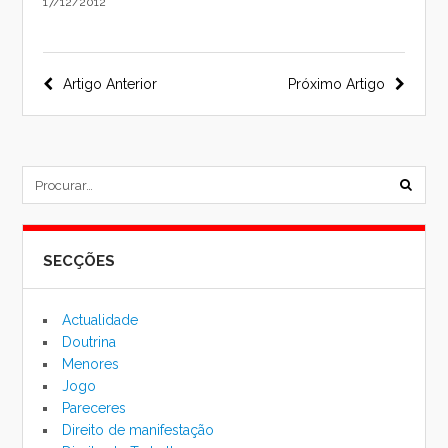
17/12/2012
Navegação
Artigo Anterior
Próximo Artigo
do
post
subm
formu
SECÇÕES
de
pesqu
Actualidade
Doutrina
Menores
Jogo
Pareceres
Direito de manifestação