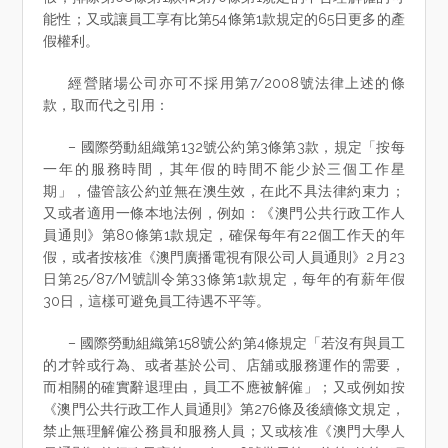
能性；又或讓員工享有比第54條第1款規定的65日更多的產
假權利。
經營賭場公司亦可不採用第7/2008號法律上述的條
款，取而代之引用：
– 國際勞動組織第132號公約第3條第3款，規定「按每
一年的服務時間，其年假的時間不能少於三個工作星
期」，儘管該公約並無在澳生效，在此不具法律約束力；
又或者適用一條本地法例，例如：《澳門公共行政工作人
員通則》第80條第1款規定，確保每年有22個工作天的年
假，或者按核准《澳門廣播電視有限公司人員通則》2月23
日第25/87/M號訓令第33條第1款規定，每年的有薪年假
30日，這樣可避免員工待遇不平等。
– 國際勞動組織第158號公約第4條規定「若沒有與員工
的才幹或行為、或者基於公司、店舖或服務運作的需要，
而相關的確實辭退理由，員工不應被解僱」；又或例如按
《澳門公共行政工作人員通則》第276條及後續條文規定，
禁止無理解僱公務員和服務人員；又或核准《澳門大學人