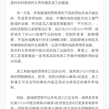
達到永利渡假村主席安撫其員工的建議。
另一方面，所有賭場經營商營利下跌的理由非為不確定
的，而是眾所周知的。例如：中國內地加強監控流入澳門
賭場的金錢，特別是流入賭場貴賓廳進行「平行投注」，
由於該類投注金額無法計算，估計在2002至2007年間，政
府損失了約400億澳門元的稅收；管制對透過「銀聯國
際」手提終端機進行的非法轉帳活動，因銀聯無法收取其
有權徵收的海外交易費用；以及中國內地經濟增長放緩。
就永利主席猜測可能出現的員工抗議而言，事實上，賭場
員工及普羅僱員一直有因為其他與工作條件相關的理由提
出抗議。
員工和賭場經營商所訂定的合同，適用第7/2008號法
律的勞動關係法，然而，按照法例第14條第2款規定，員工
和僱主可在合同的條款內協定高於法律規定的條件和福
利。
例如，賭場經營商可以所有員工訂定合同，保障其享有
比第7/2008號法律第46條第1款所規定的6日更多的有薪年
假；排除第68條第1款和第70條第1規定的不合理解僱的可