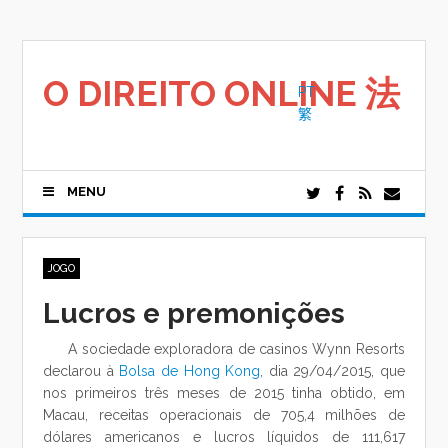
Saltar
para
o
conteúdo
O DIREITO ONLINE 法
PT
繁
MENU
JOGO
Lucros e premonições
A sociedade exploradora de casinos Wynn Resorts
declarou à
Bolsa de Hong Kong
, dia 29/04/2015, que
nos primeiros três meses de 2015 tinha obtido, em
Macau, receitas operacionais de 705,4 milhões de
dólares americanos e lucros líquidos de 111,617