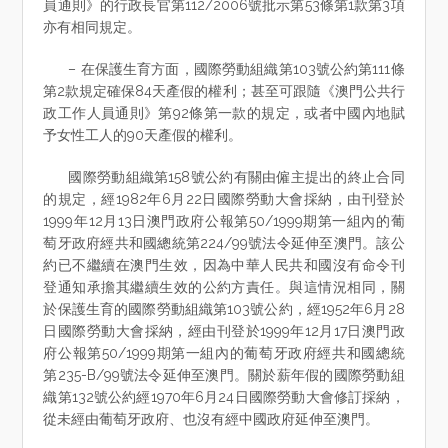
員通則》的行政長官第112/2006號批示第53條第1款第3項
亦有相同規定。
– 在保護生育方面，國際勞動組織第103號公約第111條
第2款規定確保84天產假的權利；甚至可跟隨《澳門公共行
政工作人員通則》第92條第一款的規定，或者中國內地賦
予女性工人的90天產假的權利。
國際勞動組織第158號公約有關由僱主提出的終止合同
的規定，經1982年6月22日國際勞動大會採納，由刊登於
1999年12月13日澳門政府公報第50/1999期第一組內的葡
萄牙政府經共和國總統第224/99號法令延伸至澳門。該公
約已不繼續在澳門生效，因為中華人民共和國沒有命令刊
登通知承擔其繼續生效的公約方責任。與這情況相同，關
於保護生育的國際勞動組織第103號公約，經1952年6月28
日國際勞動大會採納，經由刊登於1999年12月17日澳門政
府公報第50/1999期第一組內的葡萄牙政府經共和國總統
第235-B/99號法令延伸至澳門。關於薪年假的國際勞動組
織第132號公約經1970年6月24日國際勞動大會修訂採納，
從未經由葡萄牙政府、也沒有經中國政府延伸至澳門。