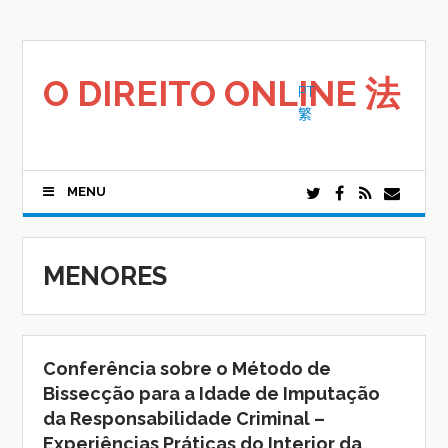
Saltar
para
o
conteúdo
O DIREITO ONLINE 法
PT
繁
MENU
MENORES
Conferência sobre o Método de
Bissecção para a Idade de Imputação
da Responsabilidade Criminal –
Experiências Práticas do Interior da