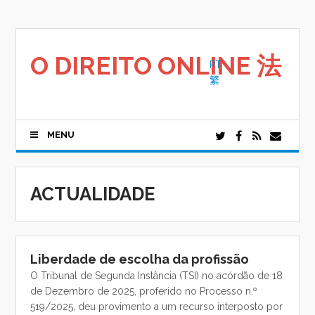
Saltar
para
o
conteúdo
O DIREITO ONLINE 法
PT
繁
MENU
ACTUALIDADE
Liberdade de escolha da profissão
O Tribunal de Segunda Instância (TSI) no acórdão de 18
de Dezembro de 2025, proferido no Processo n.º
519/2025, deu provimento a um recurso interposto por