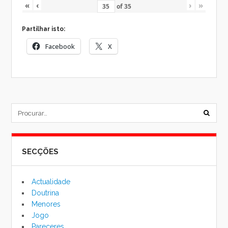
«
‹
›
»
of
35
Partilhar isto:
Facebook
X
subm
formu
SECÇÕES
de
pesqu
Actualidade
Doutrina
Menores
Jogo
Pareceres